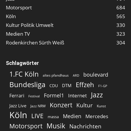
Motorsport
684
Köln
565
Kultur Politik Umwelt
330
Medien TV
323
Rodenkirchen Sürth Weiß
304
Schlagwörter
1.FC Köln
boulevard
altes pfandhaus
ARD
Bundesliga
Effzeh
DTM
CDU
F1-GP
Jazz
Formel1
Internet
Ferrari
Festival
Konzert
Kultur
Jazz Live
Jazz NRW
Kunst
Köln
LIVE
Medien
Mercedes
massa
Musik
Motorsport
Nachrichten