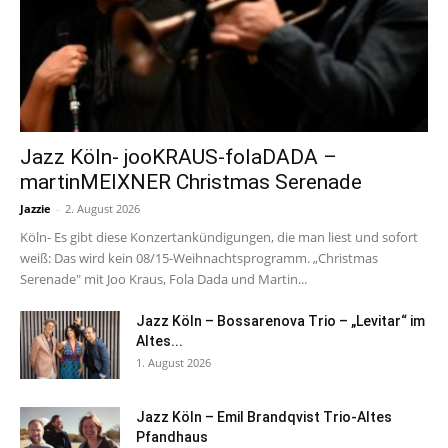
Jazz Köln- jooKRAUS-folaDADA –
martinMEIXNER Christmas Serenade
Jazzie
-
2. August 2026
Köln- Es gibt diese Konzertankündigungen, die man liest und sofort
weiß: Das wird kein 08/15-Weihnachtsprogramm. „Christmas
Serenade" mit Joo Kraus, Fola Dada und Martin...
Jazz Köln – Bossarenova Trio – „Levitar“ im
Altes...
1. August 2026
Jazz Köln – Emil Brandqvist Trio-Altes
Pfandhaus