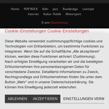
Home
POP ROCK
Köln
Jazz
Bundesliga
Livestyle
Internet
Kultur- Politik
Motorsport
© amr
Datenschutz
Cookie-Einstellungen
Cookie-Einstellungen
Diese Website verwendet zustimmungspflichtige cookies und
Technologien von Drittanbietern, um bestimmte Funktionen zu
integrieren. Wenn Sie auf die Schaltfläche „Alle akzeptieren“
klicken, werden diese Funktionen aktiviert (Zustimmung).
Nach erfolgter Einwilligung verarbeiten wir und die beteiligten
Drittunternehmen Ihre personenbezogenen Daten für
verschiedene Zwecke. Detaillierte Informationen zu Zweck,
Rechtsgrundlage und Drittunternehmen finden Sie unter dem
Button „Mehr“ und in unserer Datenschutzerklärung. Sie
können Ihre Einwilligung jederzeit widerrufen.
ABLEHNEN
AKZEPTIEREN
EINSTELLUNGEN VERWAL