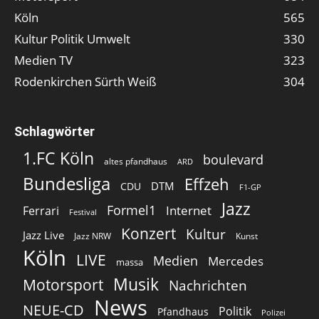
Köln
565
Kultur Politik Umwelt
330
Medien TV
323
Rodenkirchen Sürth Weiß
304
Schlagwörter
1.FC Köln
boulevard
altes pfandhaus
ARD
Bundesliga
Effzeh
DTM
CDU
F1-GP
Jazz
Formel1
Internet
Ferrari
Festival
Konzert
Kultur
Jazz Live
Jazz NRW
Kunst
Köln
LIVE
Medien
Mercedes
massa
Musik
Motorsport
Nachrichten
News
NEUE-CD
Politik
Pfandhaus
Polizei