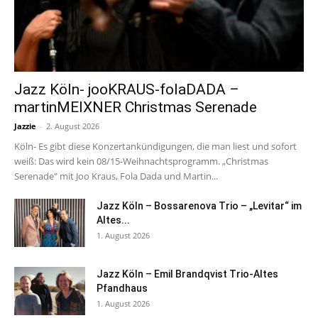
Jazz Köln- jooKRAUS-folaDADA –
martinMEIXNER Christmas Serenade
Jazzie
-
2. August 2026
Köln- Es gibt diese Konzertankündigungen, die man liest und sofort
weiß: Das wird kein 08/15-Weihnachtsprogramm. „Christmas
Serenade" mit Joo Kraus, Fola Dada und Martin...
Jazz Köln – Bossarenova Trio – „Levitar“ im
Altes...
1. August 2026
Jazz Köln – Emil Brandqvist Trio-Altes
Pfandhaus
1. August 2026