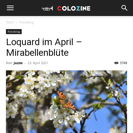
Start
Fotoblog
Fotoblog
Loquard im April –
Mirabellenblüte
Von
Jazzie
-
23. April 2021
5749