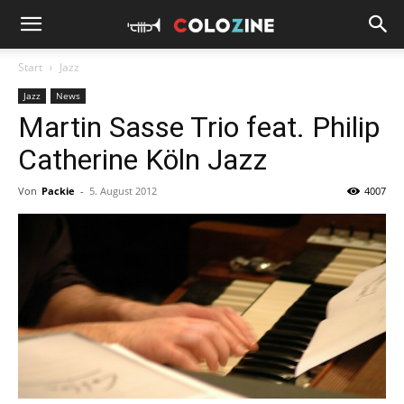
Start
Jazz
Jazz
News
Martin Sasse Trio feat. Philip
Catherine Köln Jazz
Von
Packie
-
5. August 2012
4007