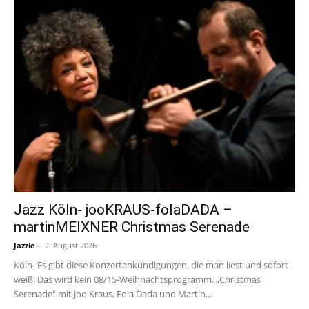
Jazz Köln- jooKRAUS-folaDADA –
martinMEIXNER Christmas Serenade
Jazzie
-
2. August 2026
Köln- Es gibt diese Konzertankündigungen, die man liest und sofort
weiß: Das wird kein 08/15-Weihnachtsprogramm. „Christmas
Serenade" mit Joo Kraus, Fola Dada und Martin...