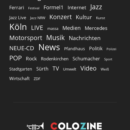
Jazz
Formel1
Internet
Ferrari
Festival
Konzert
Kultur
Jazz Live
Jazz NRW
Kunst
Köln
LIVE
Medien
Mercedes
massa
Musik
Motorsport
Nachrichten
News
NEUE-CD
Politik
Pfandhaus
Polizei
POP
Rock
Schumacher
Rodenkirchen
Sport
Video
TV
Sürth
Stadtgarten
Umwelt
Weiß
Wirtschaft
ZDF