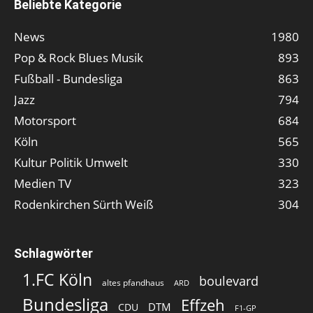
Beliebte Kategorie
News
1980
Pop & Rock Blues Musik
893
Fußball - Bundesliga
863
Jazz
794
Motorsport
684
Köln
565
Kultur Politik Umwelt
330
Medien TV
323
Rodenkirchen Sürth Weiß
304
Schlagwörter
1.FC Köln
boulevard
altes pfandhaus
ARD
Bundesliga
Effzeh
DTM
CDU
F1-GP