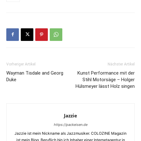
Vorheriger Artikel
Nächster Artikel
Wayman Tisdale and Georg
Kunst Performance mit der
Duke
Stihl Motorsäge – Holger
Hülsmeyer lässt Holz singen
Jazzie
https://packeisen.de
Jazzie ist mein Nickname als Jazzmusiker. COLOZINE Magazin
ist mein Blog. Beruflich bin ich Inhaber einer Internetagentur in