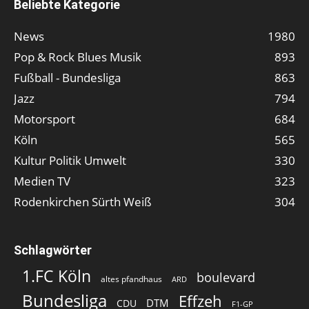
Beliebte Kategorie
News
1980
Pop & Rock Blues Musik
893
Fußball - Bundesliga
863
Jazz
794
Motorsport
684
Köln
565
Kultur Politik Umwelt
330
Medien TV
323
Rodenkirchen Sürth Weiß
304
Schlagwörter
1.FC Köln
boulevard
altes pfandhaus
ARD
Bundesliga
Effzeh
DTM
CDU
F1-GP