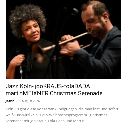
Jazz Köln- jooKRAUS-folaDADA –
martinMEIXNER Christmas Serenade
Jazzie
-
2. August 2026
Köln- Es gibt diese Konzertankündigungen, die man liest und sofort
weiß: Das wird kein 08/15-Weihnachtsprogramm. „Christmas
Serenade" mit Joo Kraus, Fola Dada und Martin...