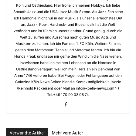
Köln und Ostfriesland. Hier fröne ich meinen Hobbys. Ich liebe
Smooth Jazz und die USA Jazz Musik Szene. Als Jazz Fan sehe
ich Harmonie, nicht nur in der Musik, als unser allerhöchstes Gut
an. Jazz-, Pop-, Hardrock- und Bluesmusik hat die Welt
verändert und ist für mich unverzichtbar. Grund genug, durch die
Welt zu surfen und Ausschau nach guten Music Acts und
Musikern zu halten. Ich bin Fan des 1. FC Köln. Weitere Faibles
gelten dem Motorsport, Tennis und Motorrad fahren. Ich bin ein
Honda Freak und lasse mir gerne den Wind um die Nase wehen.
Inzwischen habe ich meinen Lebensort an die Nordsee in
Ostfriesland verlagert, weil ich mein Herz an ein Denkmal von
Anno 1746 verloren habe. Bei Fragen oder Fehlangaben auf den
Colozine Köln News Seiten hier die Kontaktmöglichkeit Jazzie
(Reinhold Packeisen) oder Mail an info@koeln-news.com :-)
Tel.+49 170 90 08 08 74
Verwandte Artikel
Mehr vom Autor