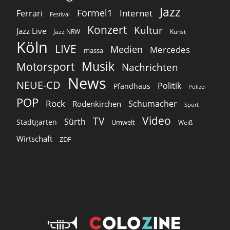
Jazz
Formel1
Internet
Ferrari
Festival
Konzert
Kultur
Jazz Live
Jazz NRW
Kunst
Köln
LIVE
Medien
Mercedes
massa
Musik
Motorsport
Nachrichten
News
NEUE-CD
Politik
Pfandhaus
Polizei
POP
Rock
Schumacher
Rodenkirchen
Sport
Video
TV
Sürth
Stadtgarten
Umwelt
Weiß
Wirtschaft
ZDF