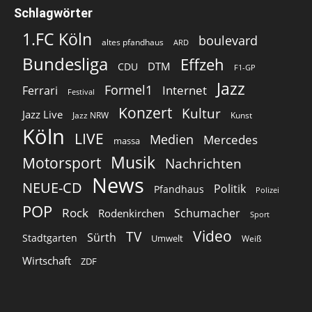
Schlagwörter
1.FC Köln
boulevard
altes pfandhaus
ARD
Bundesliga
Effzeh
DTM
CDU
F1-GP
Jazz
Formel1
Internet
Ferrari
Festival
Konzert
Kultur
Jazz Live
Jazz NRW
Kunst
Köln
LIVE
Medien
Mercedes
massa
Musik
Motorsport
Nachrichten
News
NEUE-CD
Politik
Pfandhaus
Polizei
POP
Rock
Schumacher
Rodenkirchen
Sport
Video
TV
Sürth
Stadtgarten
Umwelt
Weiß
Wirtschaft
ZDF