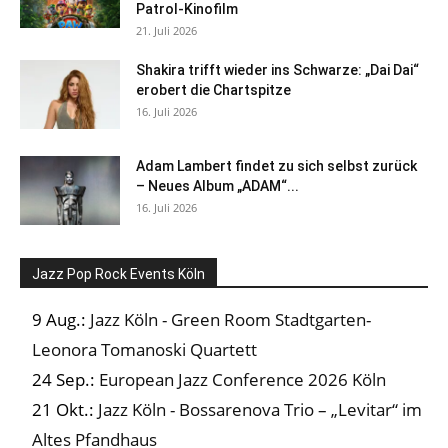
Patrol-Kinofilm
21. Juli 2026
Shakira trifft wieder ins Schwarze: „Dai Dai“
erobert die Chartspitze
16. Juli 2026
Adam Lambert findet zu sich selbst zurück
– Neues Album „ADAM“...
16. Juli 2026
Jazz Pop Rock Events Köln
9 Aug.:
Jazz Köln - Green Room Stadtgarten-
Leonora Tomanoski Quartett
24 Sep.:
European Jazz Conference 2026 Köln
21 Okt.:
Jazz Köln - Bossarenova Trio – „Levitar“ im
Altes Pfandhaus