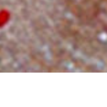
Impressum
Jazzie Fotos
über COLOZINE
Jazzie privat
POP ROCK
Köln
Jazz
Bundesliga
Livestyle
Internet
Kultur- Politik
Motorsport
© amr
Datenschutz
Cookie-Einstellungen
Cookie-Einstellungen