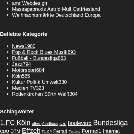
amr Webdesign
Massagepraxis Astrid Mull Ostfriesland
Weihnachtsmärkte Deutschland Europa
Beliebte Kategorie
News
1980
Pop & Rock Blues Musik
893
Fußball - Bundesliga
863
Jazz
794
Motorsport
684
Köln
565
Kultur Politik Umwelt
330
Medien TV
323
Rodenkirchen Sürth Weiß
304
Schlagwörter
1.FC Köln
Bundesliga
boulevard
altes pfandhaus
ARD
Effzeh
Formel1
Internet
Ferrari
DTM
CDU
F1-GP
Festival