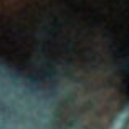
Was also tun? Alte Rezepte aufwärmen? Doch wieder auf
den fahrenden Zug aufspringen? Italienisch…? Eher nicht.
Ein neuer Ballroom ganz ohne Electro und Swing? Eine
Prise James Bond…? Oder gar High-Speed Bossa Nova,
Electro Rumba? Klingt vielversprechend, aber ein bisschen
Swing, darf doch wohl dabei sein, nicht?
Die Geburt von „Atlantic Ballroom“ – auf der Suche nach
der verlorenen Zeit: Waldeck versucht erst gar nicht alte
Rezepte aufzuwärmen und erschafft einen neuen –
erstaunlich erfrischenden Ballroom. Von den Geburtswehen
spürt man als Zuhörer nichts und wird sofort in den Bann
des „Atlantic Ballroom“ gezogen. Es herrscht
Aufbruchstimmung. Wie schon bei früheren
Veröffentlichungen unterstreicht Waldeck seine Fähigkeit,
ein neues Sound Universum zu kreieren. Dabei erweckt die
Musik das Gefühl, als würde man sich an etwas erinnern,
dass man gar nicht erlebt hat.
Waldeck spielt mit verrauchten Jazz Riffs & bluesigen
Piano Figuren. Man spürt eine Prise Wiener – Elektronik,
jedoch sparsam und dezent. Zu Recht fragt man sich als