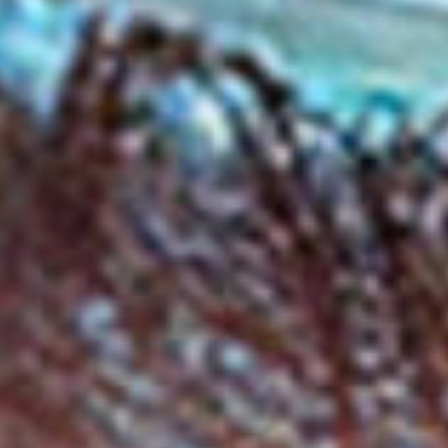
von Henry Mancini, John Barry, Wes Montgomery, Fats
Waller, Lalo Schiffrin bis hin zu Dave Brubeck. Spielte bei
„Ballroom Stories“ noch die Klarinette die Hauptrolle, so
sind es bei „Atlantic Ballroom“ die Blechbläser, allen voran
die Trompete. Ironie des Schicksals oder einfach Gespür:
Wie schon bei „Ballroom Stories“ bei welchem einer
vergangenen Ära, nämlich den 1920 und 1930iger Jahren
nachgespürt wurde, fängt Waldeck – diesmal quasi in
Echtzeit – das Ende einer Ära musikalisch ein: die für viele
von uns für unumstößliche gehaltene Nachkriegsordnung
des transatlantischen Bündnisses scheint gerade
unwiederbringlich ins Wanken geraten zu sein.
Dope Noir says: „there is no sin”
Tracklisting
01 – Rough Landing feat. Patrizia Ferrara
02 – Uno Dos.. Heisenberg
03 – Keep My Fire Burning feat. Joy Malcom
04 – Stay Put feat. Patrizia Ferrara
05 – Never Let You Go feat. Patrizia Ferrara
06 – Quicksand feat. Patrizia Ferrara
07 – Illusion feat. Patrizia Ferrara
08 – Puerto Rico