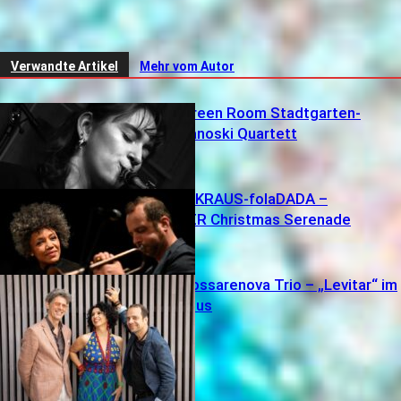
Kontaktmöglichkeit Jazzie (Reinhold Packeisen) oder Mail
an info@koeln-news.com :-) Tel.+49 170 90 08 08 74
Verwandte Artikel
Mehr vom Autor
Jazz Köln – Green Room Stadtgarten-
Leonora Tomanoski Quartett
Jazz Köln- jooKRAUS-folaDADA –
martinMEIXNER Christmas Serenade
Jazz Köln – Bossarenova Trio – „Levitar“ im
Altes Pfandhaus
Videos