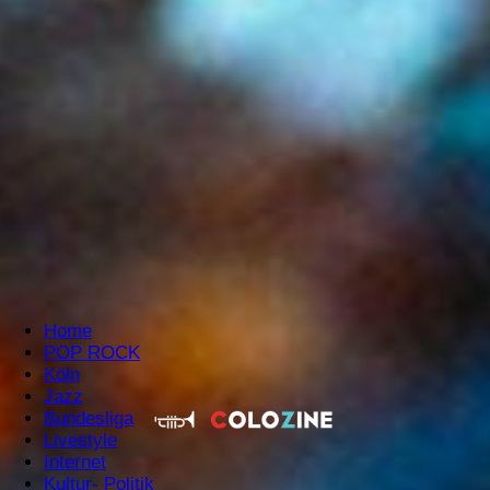
1.FC Köln mein Verein -
UECL-WM-Effzeh EM-
Colozine liebt guten
Fußball und schaut dem
Geschehen auf dem Rasen
zu...
hier mehr lesen
Home
POP ROCK
Köln
Jazz
Bundesliga
Livestyle
Internet
Kultur- Politik