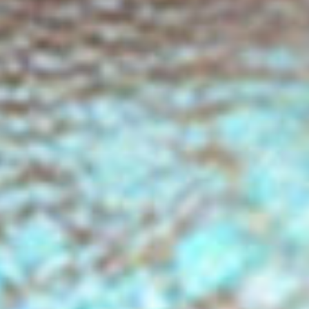
Vorheriger Artikel
1FC Köln – Sieg Chance in Kiel
verschenkt
Nächster Artikel
Jazz Köln – Offenbarung – Elina Duni &
Jean-Paul Brodbeck im Pfandhaus
Jazzie
https://packeisen.de
Jazzie ist mein Nickname als Jazzmusiker. COLOZINE
Magazin ist mein Blog. Beruflich bin ich Inhaber einer
Internetagentur in Köln und Ostfriesland. Hier fröne ich
meinen Hobbys. Ich liebe Smooth Jazz und die USA Jazz
Musik Szene. Als Jazz Fan sehe ich Harmonie, nicht nur in
der Musik, als unser allerhöchstes Gut an. Jazz-, Pop-,
Hardrock- und Bluesmusik hat die Welt verändert und ist
für mich unverzichtbar. Grund genug, durch die Welt zu
surfen und Ausschau nach guten Music Acts und Musikern
zu halten. Ich bin Fan des 1. FC Köln. Weitere Faibles
gelten dem Motorsport, Tennis und Motorrad fahren. Ich bin
ein Honda Freak und lasse mir gerne den Wind um die
Nase wehen. Inzwischen habe ich meinen Lebensort an die
Nordsee in Ostfriesland verlagert, weil ich mein Herz an ein
Denkmal von Anno 1746 verloren habe. Bei Fragen oder
Fehlangaben auf den Colozine Köln News Seiten hier die