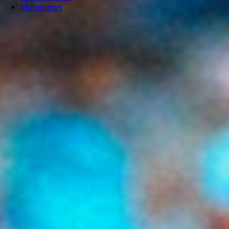
Motorsport
Start
Jazz
Neues WALDECK Album „Atlantic Ballroom”
Jazz
News
Neues WALDECK Album
„Atlantic Ballroom”
Von
Jazzie
-
30. Oktober 2018
4050