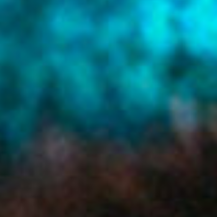
Dem ersten Dilemma wollte Waldeck schon 2016 entgehen,
indem er sich kurzerhand entschloss, entgegen dem
gedachten Publikumswunsch nach mehr Electro Swing
mutig seinem eigenen Wunsch zu folgen und das
italienische Spaghetti & Western Album „Gran Paradiso“ zu
veröffentlichen. Der gewünschte Befreiungsschlag blieb
aus: Selbst während eines Saunabesuchs in Wien wurde
Waldeck von einem enttäuschten Fan erkannt und darauf
aufmerksam gemacht, dass diesem „Ballroom Stories
schon besser gefalle als Gran Paradiso“. Auch von Seiten
von Waldeck´s Hamburger Musikverlag gab es Schelte:
„Was willste mit ‘nem italienischen Album“?
Der kurze Ausflug in die Gefilde des Spaghetti Western und
des italienischen Canzone haben sich aber zumindest
insofern bezahlt gemacht, als Waldeck dadurch auf
Umwegen seine jetzige Hauptsängerin Patrizia Ferrara
kennenlernte. Sie ist halbe Sizilianerin und halbe
Österreicherin, und hat die letzten Jahre ihrer
musikalischen Karriere in Brooklyn verbracht, bevor sie
wieder in ihre Heimat zurückgezogen ist.