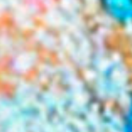
Jazz Köln – Bossarenova Trio – „Levitar“ im Altes...
1. August 2026
Jazz Köln – Emil Brandqvist Trio-Altes Pfandhaus
1. August 2026
Ariana Grande veröffentlicht ihr achtes Studioalbum
– „petal“ bleibt dem Rekordkurs...
31. Juli 2026
Backstreet Boys veröffentlichen neue Single „Bottle
Up“ für den dritten PAW-Patrol-Kinofilm
21. Juli 2026