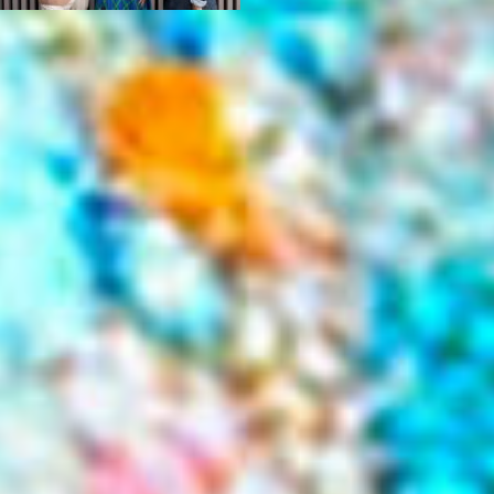
Jazz Köln- jooKRAUS-folaDADA –
martinMEIXNER Christmas Serenade
Jazzie
-
2. August 2026
Köln- Es gibt diese Konzertankündigungen, die man liest
und sofort weiß: Das wird kein 08/15-Weihnachtsprogramm.
„Christmas Serenade" mit Joo Kraus, Fola Dada und
Martin...