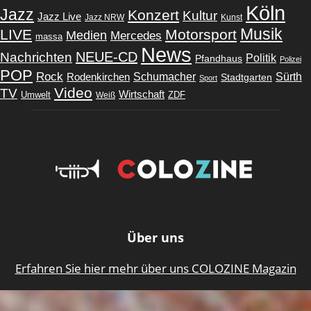
Köln
Jazz
Konzert
Kultur
Jazz Live
Jazz NRW
Kunst
Musik
LIVE
Motorsport
Medien
Mercedes
massa
News
Nachrichten
NEUE-CD
Politik
Pfandhaus
Polizei
POP
Rock
Schumacher
Rodenkirchen
Sürth
Stadtgarten
Sport
Video
TV
Wirtschaft
Umwelt
ZDF
Weiß
Über uns
Erfahren Sie hier mehr über uns COLOZINE Magazin
Home