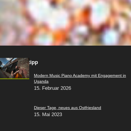
Spezielle Seiten
Politik Wirtschaft Kultur Köln
Köln Sürth mein Veedel
1.FC Köln mein Verein
Jazz in Köln
Werner’s Jazz Reviews
Redaktionstipp
Modern Music Piano Academy mit Engagement in
Uganda
15. Februar 2026
Dieser Tage, neues aus Ostfriesland
15. Mai 2023