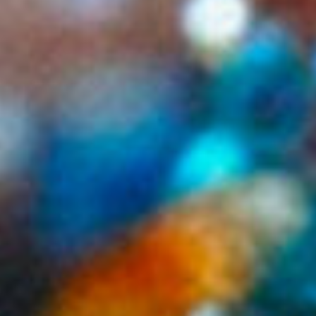
Köln- Klaus Waldeck’s legendäres Album “Ballroom
Stories” feierte dieses Jahr den 10. Geburtstag. Für
sein Label Dope Noir Records der perfekte Anlass, um
das Jubiläum mit der Veröffentlichung eines würdigen
Nachfolgers mit dem verheißungsvollen Namen
„Atlantic Ballroom” zu feiern. So weit, so gut. Für
Waldeck aber auch ein Grund innezuhalten und sich
über den Rahmen eines gewöhnlichen Pressetextes
hinaus Gedanken zu machen.
Von Fußfesseln und anderen Umwegen: Dass „Ballroom
Stories“ sämtliche Erwartungen übertroffen hat und sich
vom Geheimtipp zum internationalen Dauerseller entwickelt
hat, freut natürlich Künstler und Waldeck’s Plattenfirma
weckt aber auch Erwartungshaltungen und
Begehrlichkeiten. Da sind zum einen die Fans, die nach
einem Album „im Stil von“ fragen. Auch bekannt als die
Electro-Swing Fußfessel. Dabei wurde der Begriff „Electro-
Swing“ erst nach der Veröffentlichung von „Ballroom
Stories“ geprägt. Dass Waldeck laut Wikipedia zu den
Begründern des Electro Swings zählt, ist wenig tröstlich.
Auf einen fahrenden Zug, auch wenn man ihn selbst ins
Rollen gebracht hat, sollte man bekanntlich nicht