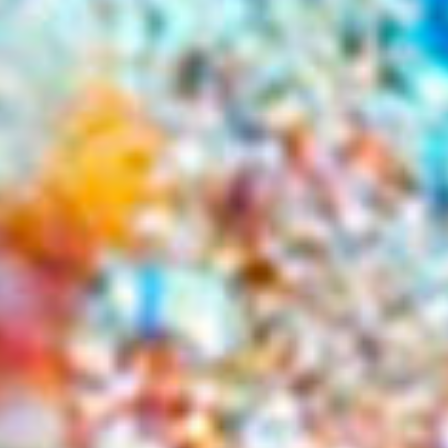
Shakira trifft wieder ins Schwarze: „Dai Dai“ erobert
die Chartspitze
16. Juli 2026
Adam Lambert findet zu sich selbst zurück – Neues
Album „ADAM“...
16. Juli 2026
Jazz Pop Rock Events Köln
9 Aug.:
Jazz Köln - Green Room Stadtgarten- Leonora
Tomanoski Quartett
24 Sep.:
European Jazz Conference 2026 Köln
21 Okt.:
Jazz Köln - Bossarenova Trio – „Levitar“ im
Altes Pfandhaus
8 Nov.:
Jazz Köln - Emil Brandqvist Trio-Altes
Pfandhaus
4 Dez.:
Jazz Köln- jooKRAUS-folaDADA -
martinMEIXNER Christmas Serenade