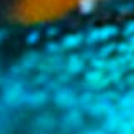
aufspringen.
Zudem heften sich seit einiger Zeit Algorithmen um den Fuß
des Künstlers, von denen man sich nur schwer befreien
kann. Die Algorithmus Fußfessel: Ein längeres Song-Intro?
…Fehlanzeige. Wenn man die ersten 30 Sekunden nicht
übersteht, dann wird weitergeklickt. Das von Künstler
Waldeck so geliebte Album Format ist durch die letzten
Entwicklungen Musikmarkt gehörig unter Druck geraten.