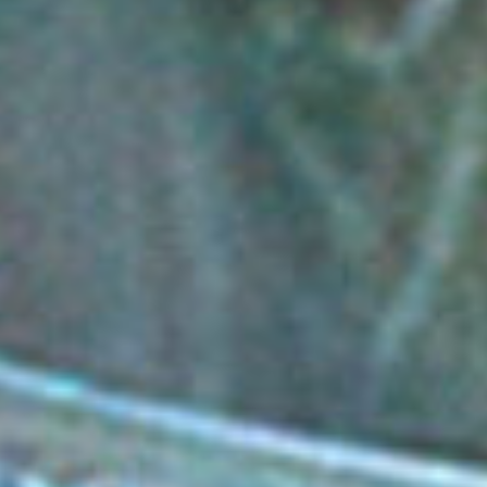
Zuhörer, wie es möglich ist, ein so gediegenes und
entspanntes Album abzuliefern, wenn doch die Umstände
alles andere als leicht zu sein scheinen. Waldeck hierzu
lapidar: „Leichtigkeit beim Zuhörer herzustellen ist meist
nicht leicht.“
Mit dem Eröffnungs-Track “Rough Landing” weist Waldeck
die Richtung. Der Song wäre perfekt als Titelsong für einen
noch zu drehenden Bond Film – vielleicht “James Bond in
Paris” (2024)“? Das passt zum Albumtitel, denn irgendwie
muten die 12 Stücke sehr „transatlantisch“ an und
verweisen auf eine Ära, als sich viele Jazzmusiker in den
frühen 1960iger Jahren in Paris tummelten. Auch der
Ohrwurm „Never Let You Go“ – ein kleines Zugeständnis an
die Freunde des Swings – mutet frankophil und versonnen
an.
Die Feature-Liste wird von Ferrara angeführt, aber auch
Langzeit Wehgefährtin und Soul-Legende Joy Malcolm ist
wieder dabei, unter anderem mit dem Northern Soul Smash
Hit „Keep My Fire Burning“ sowie der in Wien lebende Big
John Whitfield bei „Bring My Baby Back Home“.
Waldeck’s musikalische Einflüsse für dieses Album reichen