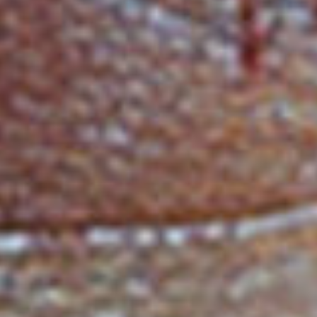
09 – Quando feat. Patrizia Ferrara
10 – Bring My Baby Back Home feat. Big John
11 – Waltz For Nathalie
12 – Freedom feat. Joy Malcom
WALDECK Online
facebook.com/OfficialWaldeck/?fref=ts
itunes.apple.com/at/artist/waldeck/id4973382
open.spotify.com/artist/6596yDTd94cIC3dlBptxDH
waldeck.at
Schlagworte
Jazz
Video