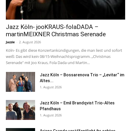
Jazz Köln- jooKRAUS-folaDADA –
martinMEIXNER Christmas Serenade
Jazzie
-
2. August 2026
Köln- Es gibt diese Konzertankündigungen, die man liest und sofort
weiß: Das wird kein 08/15-Weihnachtsprogramm. „Christmas
Serenade" mit Joo Kraus, Fola Dada und Martin...
Jazz Köln – Bossarenova Trio – „Levitar“ im
Altes...
1. August 2026
Jazz Köln – Emil Brandqvist Trio-Altes
Pfandhaus
1. August 2026
Ariana Grande veröffentlicht ihr achtes