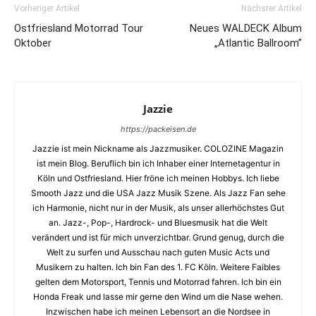
Vorheriger Artikel
Nächster Artikel
Ostfriesland Motorrad Tour
Neues WALDECK Album
Oktober
„Atlantic Ballroom”
Jazzie
https://packeisen.de
Jazzie ist mein Nickname als Jazzmusiker. COLOZINE Magazin
ist mein Blog. Beruflich bin ich Inhaber einer Internetagentur in
Köln und Ostfriesland. Hier fröne ich meinen Hobbys. Ich liebe
Smooth Jazz und die USA Jazz Musik Szene. Als Jazz Fan sehe
ich Harmonie, nicht nur in der Musik, als unser allerhöchstes Gut
an. Jazz-, Pop-, Hardrock- und Bluesmusik hat die Welt
verändert und ist für mich unverzichtbar. Grund genug, durch die
Welt zu surfen und Ausschau nach guten Music Acts und
Musikern zu halten. Ich bin Fan des 1. FC Köln. Weitere Faibles
gelten dem Motorsport, Tennis und Motorrad fahren. Ich bin ein
Honda Freak und lasse mir gerne den Wind um die Nase wehen.
Inzwischen habe ich meinen Lebensort an die Nordsee in