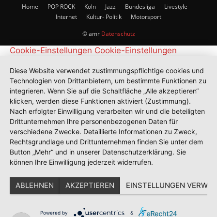
Home
POP ROCK
Köln
Jazz
Bundesliga
Livestyle
Internet
Kultur- Politik
Motorsport
© amr
Datenschutz
Cookie-Einstellungen
Cookie-Einstellungen
Diese Website verwendet zustimmungspflichtige cookies und
Technologien von Drittanbietern, um bestimmte Funktionen zu
integrieren. Wenn Sie auf die Schaltfläche „Alle akzeptieren“
klicken, werden diese Funktionen aktiviert (Zustimmung).
Nach erfolgter Einwilligung verarbeiten wir und die beteiligten
Drittunternehmen Ihre personenbezogenen Daten für
verschiedene Zwecke. Detaillierte Informationen zu Zweck,
Rechtsgrundlage und Drittunternehmen finden Sie unter dem
Button „Mehr“ und in unserer Datenschutzerklärung. Sie
können Ihre Einwilligung jederzeit widerrufen.
ABLEHNEN
AKZEPTIEREN
EINSTELLUNGEN VERWAL
Powered by
&