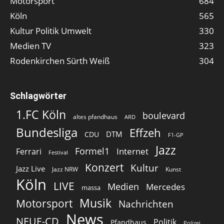
Motorsport
684
Köln
565
Kultur Politik Umwelt
330
Medien TV
323
Rodenkirchen Sürth Weiß
304
Schlagwörter
1.FC Köln
boulevard
altes pfandhaus
ARD
Bundesliga
Effzeh
DTM
CDU
F1-GP
Jazz
Formel1
Internet
Ferrari
Festival
Konzert
Kultur
Jazz Live
Jazz NRW
Kunst
Köln
LIVE
Medien
Mercedes
massa
Musik
Motorsport
Nachrichten
News
NEUE-CD
Politik
Pfandhaus
Polizei