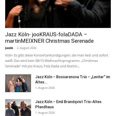
Jazz Köln- jooKRAUS-folaDADA –
martinMEIXNER Christmas Serenade
Jazzie
-
2. August 2026
Köln- Es gibt diese Konzertankündigungen, die man liest und sofort
weiß: Das wird kein 08/15-Weihnachtsprogramm. „Christmas
Serenade" mit Joo Kraus, Fola Dada und Martin...
Jazz Köln – Bossarenova Trio – „Levitar“ im
Altes...
1. August 2026
Jazz Köln – Emil Brandqvist Trio-Altes
Pfandhaus
1. August 2026