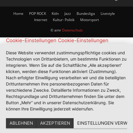
Home
POP ROCK
Köln
Jazz
Bundesliga
Livestyle
Internet
Kultur- Politik
Motorsport
© amr
Datenschutz
Cookie-Einstellungen
Cookie-Einstellungen
Diese Website verwendet zustimmungspflichtige cookies und
Technologien von Drittanbietern, um bestimmte Funktionen zu
integrieren. Wenn Sie auf die Schaltfläche „Alle akzeptieren“
klicken, werden diese Funktionen aktiviert (Zustimmung).
Nach erfolgter Einwilligung verarbeiten wir und die beteiligten
Drittunternehmen Ihre personenbezogenen Daten für
verschiedene Zwecke. Detaillierte Informationen zu Zweck,
Rechtsgrundlage und Drittunternehmen finden Sie unter dem
Button „Mehr“ und in unserer Datenschutzerklärung. Sie
können Ihre Einwilligung jederzeit widerrufen.
ABLEHNEN
AKZEPTIEREN
EINSTELLUNGEN VERWAL