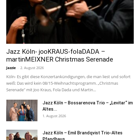
Jazz Köln- jooKRAUS-folaDADA –
martinMEIXNER Christmas Serenade
Jazzie
-
2. August 2026
Köln- Es gibt diese Konzertankündigungen, die man liest und sofort
weiß: Das wird kein 08/15-Weihnachtsprogramm. „Christmas
Serenade" mit Joo Kraus, Fola Dada und Martin...
Jazz Köln – Bossarenova Trio – „Levitar“ im
Altes...
1. August 2026
Jazz Köln – Emil Brandqvist Trio-Altes
Pfandhaus