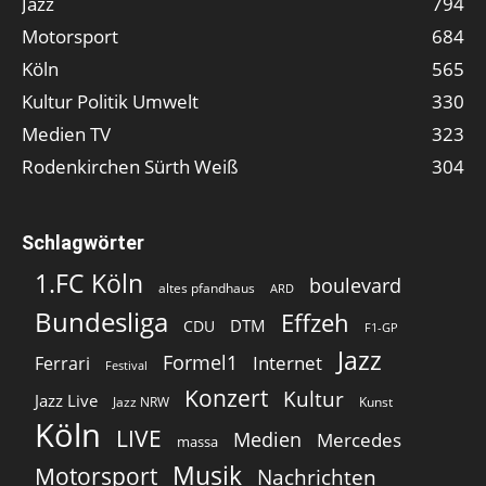
Jazz
794
Motorsport
684
Köln
565
Kultur Politik Umwelt
330
Medien TV
323
Rodenkirchen Sürth Weiß
304
Schlagwörter
1.FC Köln
boulevard
altes pfandhaus
ARD
Bundesliga
Effzeh
DTM
CDU
F1-GP
Jazz
Formel1
Internet
Ferrari
Festival
Konzert
Kultur
Jazz Live
Jazz NRW
Kunst
Köln
LIVE
Medien
Mercedes
massa
Musik
Motorsport
Nachrichten