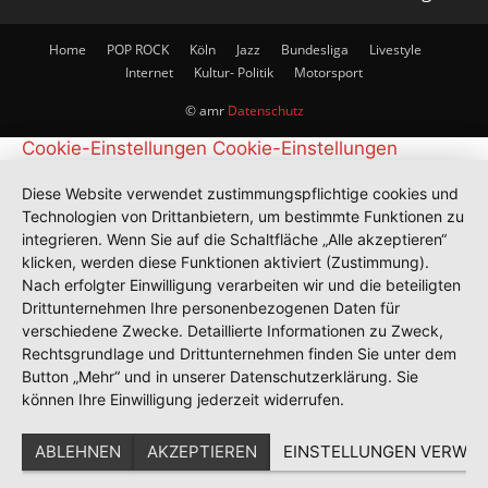
Home
POP ROCK
Köln
Jazz
Bundesliga
Livestyle
Internet
Kultur- Politik
Motorsport
© amr
Datenschutz
Cookie-Einstellungen
Cookie-Einstellungen
Diese Website verwendet zustimmungspflichtige cookies und
Technologien von Drittanbietern, um bestimmte Funktionen zu
integrieren. Wenn Sie auf die Schaltfläche „Alle akzeptieren“
klicken, werden diese Funktionen aktiviert (Zustimmung).
Nach erfolgter Einwilligung verarbeiten wir und die beteiligten
Drittunternehmen Ihre personenbezogenen Daten für
verschiedene Zwecke. Detaillierte Informationen zu Zweck,
Rechtsgrundlage und Drittunternehmen finden Sie unter dem
Button „Mehr“ und in unserer Datenschutzerklärung. Sie
können Ihre Einwilligung jederzeit widerrufen.
ABLEHNEN
AKZEPTIEREN
EINSTELLUNGEN VERWAL