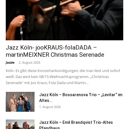
Jazz Köln- jooKRAUS-folaDADA –
martinMEIXNER Christmas Serenade
Jazzie
-
2. August 2026
Köln- Es gibt diese Konzertankündigungen, die man liest und sofort
weiß: Das wird kein 08/15-Weihnachtsprogramm. „Christmas
Serenade" mit Joo Kraus, Fola Dada und Martin...
Jazz Köln – Bossarenova Trio – „Levitar“ im
Altes...
1. August 2026
Jazz Köln – Emil Brandqvist Trio-Altes
Pfandhaus