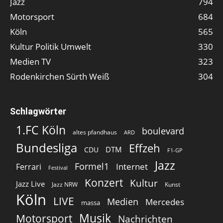
Jazz
794
Motorsport
684
Köln
565
Kultur Politik Umwelt
330
Medien TV
323
Rodenkirchen Sürth Weiß
304
Schlagwörter
1.FC Köln
boulevard
altes pfandhaus
ARD
Bundesliga
Effzeh
DTM
CDU
F1-GP
Jazz
Formel1
Internet
Ferrari
Festival
Konzert
Kultur
Jazz Live
Jazz NRW
Kunst
Köln
LIVE
Medien
Mercedes
massa
Musik
Motorsport
Nachrichten