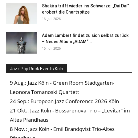
Shakira trifft wieder ins Schwarze: „Dai Dai“
erobert die Chartspitze
16. Juli 2026
Adam Lambert findet zu sich selbst zurück
– Neues Album „ADAM“...
16. Juli 2026
Jazz Pop Rock Events Köln
9 Aug.:
Jazz Köln - Green Room Stadtgarten-
Leonora Tomanoski Quartett
24 Sep.:
European Jazz Conference 2026 Köln
21 Okt.:
Jazz Köln - Bossarenova Trio – „Levitar“ im
Altes Pfandhaus
8 Nov.:
Jazz Köln - Emil Brandqvist Trio-Altes