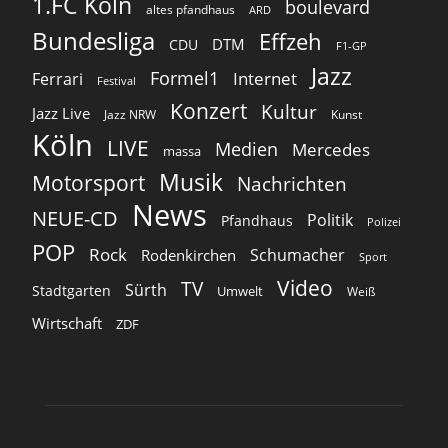
1.FC Köln
boulevard
altes pfandhaus
ARD
Bundesliga
Effzeh
DTM
CDU
F1-GP
Jazz
Formel1
Internet
Ferrari
Festival
Konzert
Kultur
Jazz Live
Jazz NRW
Kunst
Köln
LIVE
Medien
Mercedes
massa
Musik
Motorsport
Nachrichten
News
NEUE-CD
Politik
Pfandhaus
Polizei
POP
Rock
Schumacher
Rodenkirchen
Sport
Video
TV
Sürth
Stadtgarten
Umwelt
Weiß
Wirtschaft
ZDF