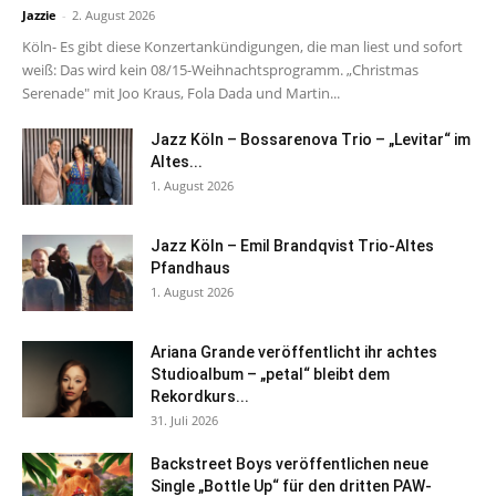
Jazzie
-
2. August 2026
Köln- Es gibt diese Konzertankündigungen, die man liest und sofort
weiß: Das wird kein 08/15-Weihnachtsprogramm. „Christmas
Serenade" mit Joo Kraus, Fola Dada und Martin...
Jazz Köln – Bossarenova Trio – „Levitar“ im
Altes...
1. August 2026
Jazz Köln – Emil Brandqvist Trio-Altes
Pfandhaus
1. August 2026
Ariana Grande veröffentlicht ihr achtes
Studioalbum – „petal“ bleibt dem
Rekordkurs...
31. Juli 2026
Backstreet Boys veröffentlichen neue
Single „Bottle Up“ für den dritten PAW-