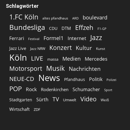
Schlagwörter
1.FC Köln
boulevard
altes pfandhaus
ARD
Bundesliga
Effzeh
DTM
CDU
F1-GP
Jazz
Formel1
Internet
Ferrari
Festival
Konzert
Kultur
Jazz Live
Jazz NRW
Kunst
Köln
LIVE
Medien
Mercedes
massa
Musik
Motorsport
Nachrichten
News
NEUE-CD
Politik
Pfandhaus
Polizei
POP
Rock
Schumacher
Rodenkirchen
Sport
Video
TV
Sürth
Stadtgarten
Umwelt
Weiß
Wirtschaft
ZDF