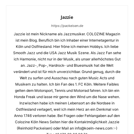
Jazzie
https://packeisen.de
Jazzie ist mein Nickname als Jazzmusiker. COLOZINE Magazin
ist mein Blog. Beruflich bin ich Inhaber einer Internetagentur in
Köln und Ostfriesland. Hier fröne ich meinen Hobbys. Ich liebe
Smooth Jazz und die USA Jazz Musik Szene. Als Jazz Fan sehe
ich Harmonie, nicht nur in der Musik, als unser allerhöchstes Gut
an. Jazz-, Pop-, Hardrock- und Bluesmusik hat die Welt
verändert und ist für mich unverzichtbar. Grund genug, durch die
Welt zu surfen und Ausschau nach guten Music Acts und
Musikern zu halten. Ich bin Fan des 1. FC Köln. Weitere Faibles
gelten dem Motorsport, Tennis und Motorrad fahren. Ich bin ein
Honda Freak und lasse mir gerne den Wind um die Nase wehen.
Inzwischen habe ich meinen Lebensort an die Nordsee in
Ostfriesland verlagert, weil ich mein Herz an ein Denkmal von
Anno 1746 verloren habe. Bei Fragen oder Fehlangaben auf den
Colozine Köln News Seiten hier die Kontaktmöglichkeit Jazzie
(Reinhold Packeisen) oder Mail an info@koeln-news.com :-)