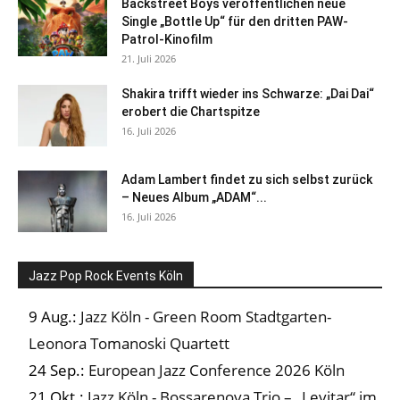
Backstreet Boys veröffentlichen neue
Single „Bottle Up“ für den dritten PAW-
Patrol-Kinofilm
21. Juli 2026
Shakira trifft wieder ins Schwarze: „Dai Dai“
erobert die Chartspitze
16. Juli 2026
Adam Lambert findet zu sich selbst zurück
– Neues Album „ADAM“...
16. Juli 2026
Jazz Pop Rock Events Köln
9 Aug.:
Jazz Köln - Green Room Stadtgarten-
Leonora Tomanoski Quartett
24 Sep.:
European Jazz Conference 2026 Köln
21 Okt.:
Jazz Köln - Bossarenova Trio – „Levitar“ im