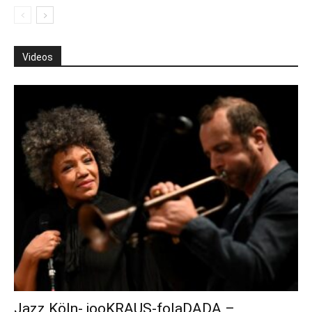
Videos
Jazz Köln- jooKRAUS-folaDADA –