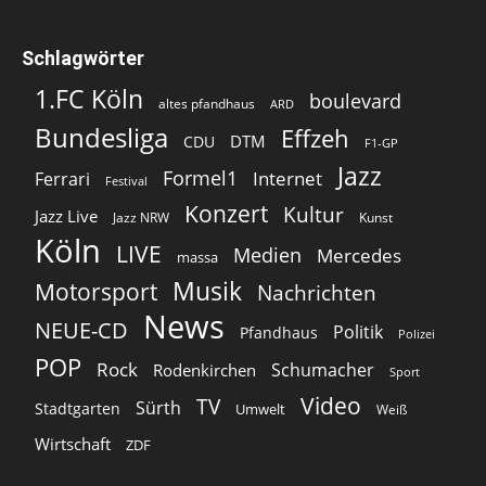
Schlagwörter
1.FC Köln
boulevard
altes pfandhaus
ARD
Bundesliga
Effzeh
DTM
CDU
F1-GP
Jazz
Formel1
Internet
Ferrari
Festival
Konzert
Kultur
Jazz Live
Jazz NRW
Kunst
Köln
LIVE
Medien
Mercedes
massa
Musik
Motorsport
Nachrichten
News
NEUE-CD
Politik
Pfandhaus
Polizei
POP
Rock
Schumacher
Rodenkirchen
Sport
Video
TV
Sürth
Stadtgarten
Umwelt
Weiß
Wirtschaft
ZDF