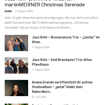
martinMEIXNER Christmas Serenade
Jazzie
-
2. August 2026
Köln- Es gibt diese Konzertankündigungen, die man liest und sofort
weiß: Das wird kein 08/15-Weihnachtsprogramm. „Christmas
Serenade" mit Joo Kraus, Fola Dada und Martin...
Jazz Köln – Bossarenova Trio – „Levitar“ im
Altes...
1. August 2026
Jazz Köln – Emil Brandqvist Trio-Altes
Pfandhaus
1. August 2026
Ariana Grande veröffentlicht ihr achtes
Studioalbum – „petal“ bleibt dem
Rekordkurs...
31. Juli 2026