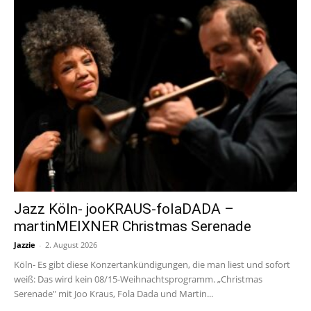
Jazz Köln- jooKRAUS-folaDADA –
martinMEIXNER Christmas Serenade
Jazzie
-
2. August 2026
Köln- Es gibt diese Konzertankündigungen, die man liest und sofort
weiß: Das wird kein 08/15-Weihnachtsprogramm. „Christmas
Serenade" mit Joo Kraus, Fola Dada und Martin...