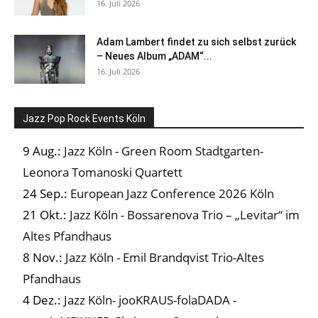
16. Juli 2026
Adam Lambert findet zu sich selbst zurück
– Neues Album „ADAM“...
16. Juli 2026
Jazz Pop Rock Events Köln
9 Aug.:
Jazz Köln - Green Room Stadtgarten-
Leonora Tomanoski Quartett
24 Sep.:
European Jazz Conference 2026 Köln
21 Okt.:
Jazz Köln - Bossarenova Trio – „Levitar“ im
Altes Pfandhaus
8 Nov.:
Jazz Köln - Emil Brandqvist Trio-Altes
Pfandhaus
4 Dez.:
Jazz Köln- jooKRAUS-folaDADA -