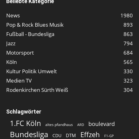
Beliebte Kategorie
News
1980
Pop & Rock Blues Musik
893
Fußball - Bundesliga
863
Jazz
794
Motorsport
684
Köln
565
Kultur Politik Umwelt
330
Medien TV
323
Rodenkirchen Sürth Weiß
304
Schlagwörter
1.FC Köln
boulevard
altes pfandhaus
ARD
Bundesliga
Effzeh
DTM
CDU
F1-GP