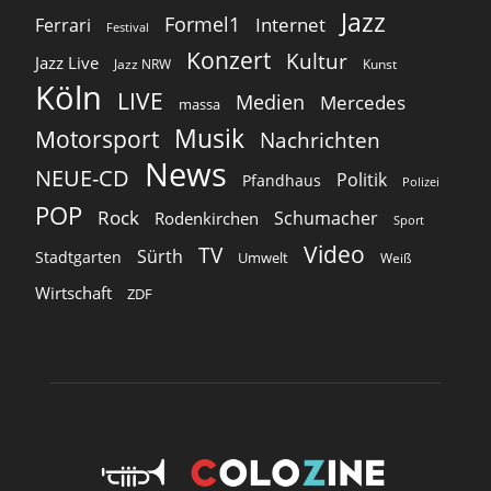
Jazz
Formel1
Internet
Ferrari
Festival
Konzert
Kultur
Jazz Live
Jazz NRW
Kunst
Köln
LIVE
Medien
Mercedes
massa
Musik
Motorsport
Nachrichten
News
NEUE-CD
Politik
Pfandhaus
Polizei
POP
Rock
Schumacher
Rodenkirchen
Sport
Video
TV
Sürth
Stadtgarten
Umwelt
Weiß
Wirtschaft
ZDF