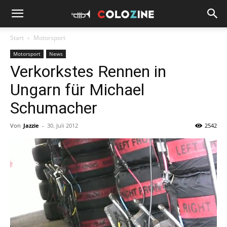
Start
Motorsport
Motorsport
News
Verkorkstes Rennen in
Ungarn für Michael
Schumacher
Von
Jazzie
-
30. Juli 2012
2542