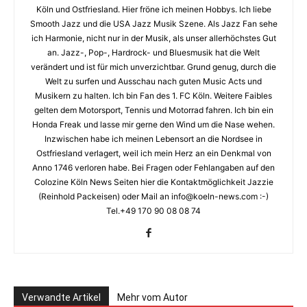
Köln und Ostfriesland. Hier fröne ich meinen Hobbys. Ich liebe
Smooth Jazz und die USA Jazz Musik Szene. Als Jazz Fan sehe
ich Harmonie, nicht nur in der Musik, als unser allerhöchstes Gut
an. Jazz-, Pop-, Hardrock- und Bluesmusik hat die Welt
verändert und ist für mich unverzichtbar. Grund genug, durch die
Welt zu surfen und Ausschau nach guten Music Acts und
Musikern zu halten. Ich bin Fan des 1. FC Köln. Weitere Faibles
gelten dem Motorsport, Tennis und Motorrad fahren. Ich bin ein
Honda Freak und lasse mir gerne den Wind um die Nase wehen.
Inzwischen habe ich meinen Lebensort an die Nordsee in
Ostfriesland verlagert, weil ich mein Herz an ein Denkmal von
Anno 1746 verloren habe. Bei Fragen oder Fehlangaben auf den
Colozine Köln News Seiten hier die Kontaktmöglichkeit Jazzie
(Reinhold Packeisen) oder Mail an info@koeln-news.com :-)
Tel.+49 170 90 08 08 74
Verwandte Artikel
Mehr vom Autor