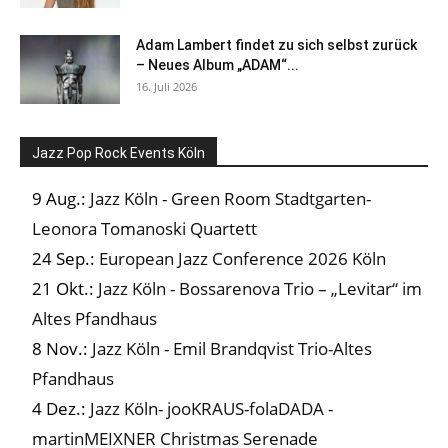
Adam Lambert findet zu sich selbst zurück
– Neues Album „ADAM“...
16. Juli 2026
Jazz Pop Rock Events Köln
9 Aug.:
Jazz Köln - Green Room Stadtgarten-
Leonora Tomanoski Quartett
24 Sep.:
European Jazz Conference 2026 Köln
21 Okt.:
Jazz Köln - Bossarenova Trio – „Levitar“ im
Altes Pfandhaus
8 Nov.:
Jazz Köln - Emil Brandqvist Trio-Altes
Pfandhaus
4 Dez.:
Jazz Köln- jooKRAUS-folaDADA -
martinMEIXNER Christmas Serenade