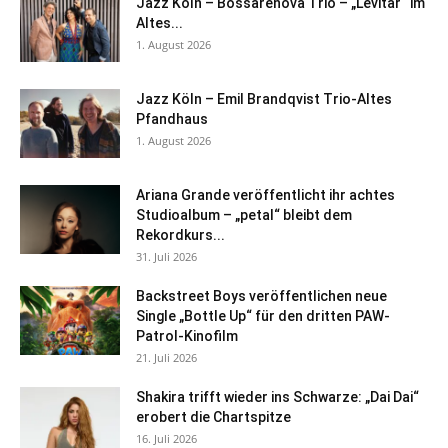
Jazz Köln – Bossarenova Trio – „Levitar“ im
Altes...
1. August 2026
Jazz Köln – Emil Brandqvist Trio-Altes
Pfandhaus
1. August 2026
Ariana Grande veröffentlicht ihr achtes
Studioalbum – „petal“ bleibt dem
Rekordkurs...
31. Juli 2026
Backstreet Boys veröffentlichen neue
Single „Bottle Up“ für den dritten PAW-
Patrol-Kinofilm
21. Juli 2026
Shakira trifft wieder ins Schwarze: „Dai Dai“
erobert die Chartspitze
16. Juli 2026