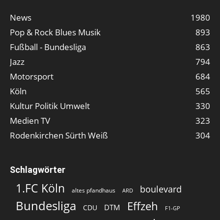
News
1980
Pop & Rock Blues Musik
893
Fußball - Bundesliga
863
Jazz
794
Motorsport
684
Köln
565
Kultur Politik Umwelt
330
Medien TV
323
Rodenkirchen Sürth Weiß
304
Schlagwörter
1.FC Köln
boulevard
altes pfandhaus
ARD
Bundesliga
Effzeh
DTM
CDU
F1-GP