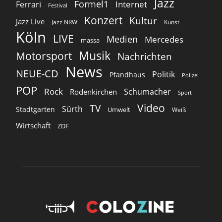
Jazz
Formel1
Internet
Ferrari
Festival
Konzert
Kultur
Jazz Live
Jazz NRW
Kunst
Köln
LIVE
Medien
Mercedes
massa
Musik
Motorsport
Nachrichten
News
NEUE-CD
Politik
Pfandhaus
Polizei
POP
Rock
Schumacher
Rodenkirchen
Sport
Video
TV
Sürth
Stadtgarten
Umwelt
Weiß
Wirtschaft
ZDF