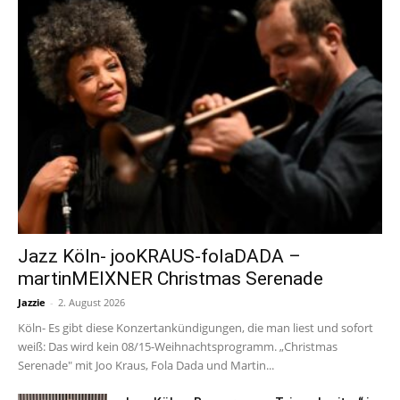
Jazz Köln- jooKRAUS-folaDADA –
martinMEIXNER Christmas Serenade
Jazzie
-
2. August 2026
Köln- Es gibt diese Konzertankündigungen, die man liest und sofort
weiß: Das wird kein 08/15-Weihnachtsprogramm. „Christmas
Serenade" mit Joo Kraus, Fola Dada und Martin...