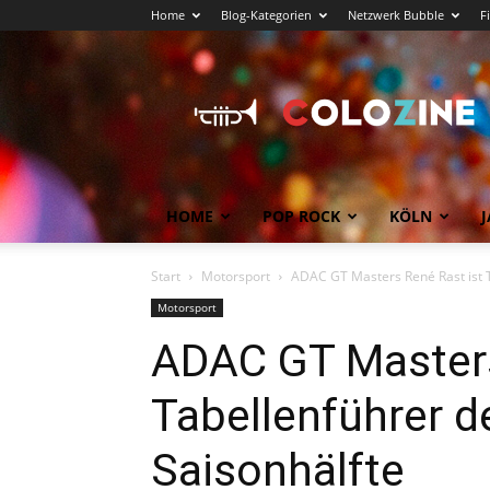
Home
Blog-Kategorien
Netzwerk Bubble
F
Köln
News
COLOZINE
Magazin
HOME
POP ROCK
KÖLN
J
Start
Motorsport
ADAC GT Masters René Rast ist T
Motorsport
ADAC GT Masters
Tabellenführer d
Saisonhälfte