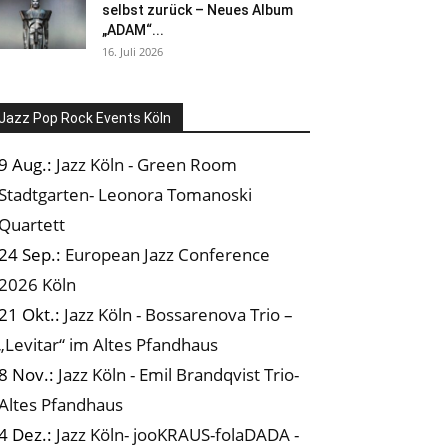
selbst zurück – Neues Album
„ADAM“...
16. Juli 2026
Jazz Pop Rock Events Köln
9 Aug.:
Jazz Köln - Green Room
Stadtgarten- Leonora Tomanoski
Quartett
24 Sep.:
European Jazz Conference
2026 Köln
21 Okt.:
Jazz Köln - Bossarenova Trio –
„Levitar“ im Altes Pfandhaus
8 Nov.:
Jazz Köln - Emil Brandqvist Trio-
Altes Pfandhaus
4 Dez.:
Jazz Köln- jooKRAUS-folaDADA -