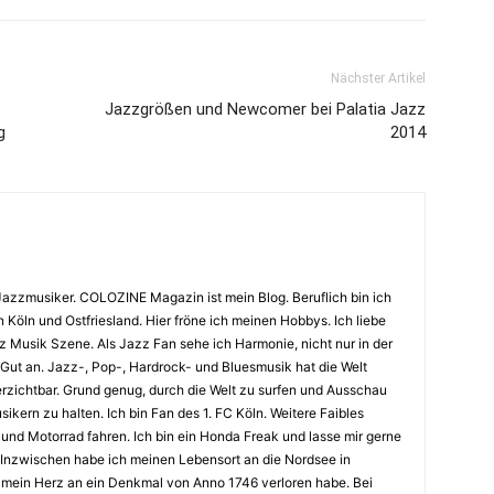
Nächster Artikel
Jazzgrößen und Newcomer bei Palatia Jazz
g
2014
Jazzmusiker. COLOZINE Magazin ist mein Blog. Beruflich bin ich
n Köln und Ostfriesland. Hier fröne ich meinen Hobbys. Ich liebe
Musik Szene. Als Jazz Fan sehe ich Harmonie, nicht nur in der
 Gut an. Jazz-, Pop-, Hardrock- und Bluesmusik hat die Welt
erzichtbar. Grund genug, durch die Welt zu surfen und Ausschau
kern zu halten. Ich bin Fan des 1. FC Köln. Weitere Faibles
und Motorrad fahren. Ich bin ein Honda Freak und lasse mir gerne
Inzwischen habe ich meinen Lebensort an die Nordsee in
ch mein Herz an ein Denkmal von Anno 1746 verloren habe. Bei