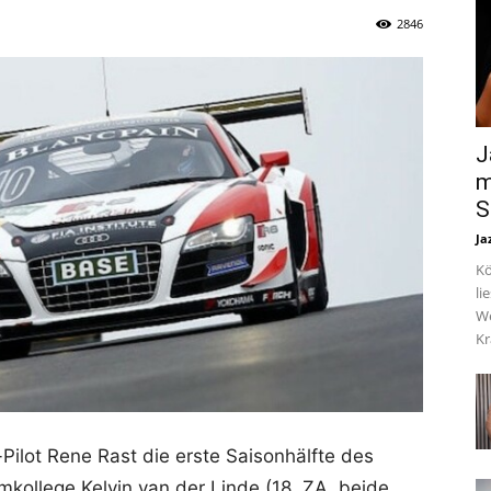
2846
J
m
S
Ja
Kö
li
We
Kr
ilot Rene Rast die erste Saisonhälfte des
ollege Kelvin van der Linde (18, ZA, beide