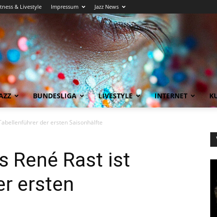
itness & Livestyle
Impressum
Jazz News
AZZ
BUNDESLIGA
LIVESTYLE
INTERNET
KU
abellenführer der ersten Saisonhälfte
 René Rast ist
er ersten