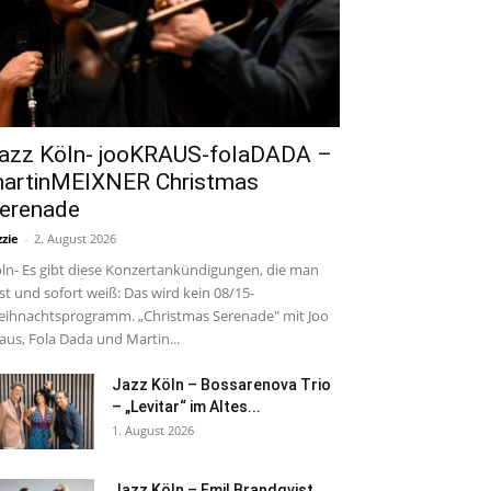
azz Köln- jooKRAUS-folaDADA –
artinMEIXNER Christmas
erenade
zzie
-
2. August 2026
ln- Es gibt diese Konzertankündigungen, die man
est und sofort weiß: Das wird kein 08/15-
ihnachtsprogramm. „Christmas Serenade" mit Joo
aus, Fola Dada und Martin...
Jazz Köln – Bossarenova Trio
– „Levitar“ im Altes...
1. August 2026
Jazz Köln – Emil Brandqvist