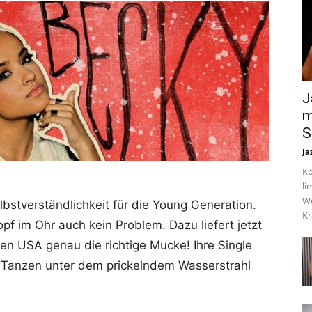
J
m
S
Ja
Kö
li
We
lbstverständlichkeit für die Young Generation.
Kr
pf im Ohr auch kein Problem. Dazu liefert jetzt
n USA genau die richtige Mucke! Ihre Single
Tanzen unter dem prickelndem Wasserstrahl