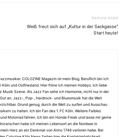
Nächster Artikel
Weiß freut sich auf „Kultur in der Sackgasse“
Start heute!
Jazzmusiker. COLOZINE Magazin ist mein Blog. Beruflich bin ich
n Köln und Ostfriesland. Hier fröne ich meinen Hobbys. Ich liebe
Musik Szene. Als Jazz Fan sehe ich Harmonie, nicht nur in der
 Gut an. Jazz-, Pop-, Hardrock- und Bluesmusik hat die Welt
erzichtbar. Grund genug, durch die Welt zu surfen und Ausschau
kern zu halten. Ich bin Fan des 1. FC Köln. Weitere Faibles
und Motorrad fahren. Ich bin ein Honda Freak und lasse mir gerne
Inzwischen habe ich meinen Lebensort an die Nordsee in
ch mein Herz an ein Denkmal von Anno 1746 verloren habe. Bei
en Colozine Köln News Seiten hier die Kontaktmöglichkeit