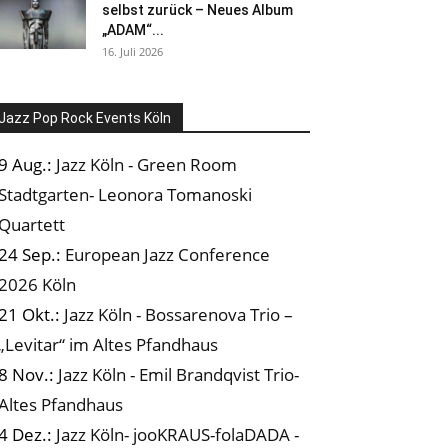
selbst zurück – Neues Album
„ADAM“...
16. Juli 2026
Jazz Pop Rock Events Köln
9 Aug.:
Jazz Köln - Green Room
Stadtgarten- Leonora Tomanoski
Quartett
24 Sep.:
European Jazz Conference
2026 Köln
21 Okt.:
Jazz Köln - Bossarenova Trio –
„Levitar“ im Altes Pfandhaus
8 Nov.:
Jazz Köln - Emil Brandqvist Trio-
Altes Pfandhaus
4 Dez.:
Jazz Köln- jooKRAUS-folaDADA -