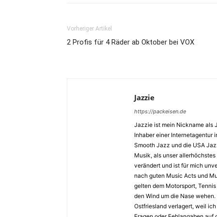
Vorheriger Artikel
2 Profis für 4 Räder ab Oktober bei VOX
Jazzie
https://packeisen.de
Jazzie ist mein Nickname als 
Inhaber einer Internetagentur i
Smooth Jazz und die USA Jazz 
Musik, als unser allerhöchstes
verändert und ist für mich unv
nach guten Music Acts und Musi
gelten dem Motorsport, Tennis 
den Wind um die Nase wehen. 
Ostfriesland verlagert, weil i
Fragen oder Fehlangaben auf d