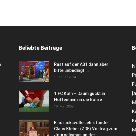
Beliebte Beiträge
B
y
Rast auf der A31 dann aber
N
bitte unbedingt ...
P
1. Januar 2024
F
J
1.FC Köln – Daum guckt in
Hoffenheim in die Röhre
M
10. Mai 2009
K
K
Eindrucksvolle Lehrstunde!
M
Claus Kleber (ZDF) Vortrag zum
Journalismus an der...