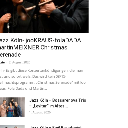
azz Köln- jooKRAUS-folaDADA –
artinMEIXNER Christmas
erenade
zzie
-
2. August 2026
ln- Es gibt diese Konzertankündigungen, die man
est und sofort weiß: Das wird kein 08/15-
ihnachtsprogramm. „Christmas Serenade" mit Joo
aus, Fola Dada und Martin...
Jazz Köln – Bossarenova Trio
– „Levitar“ im Altes...
1. August 2026
Jazz Köln – Emil Brandqvist