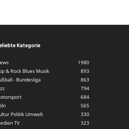
eliebte Kategorie
ews
1980
op & Rock Blues Musik
893
ußball - Bundesliga
863
azz
794
otorsport
684
öln
565
ultur Politik Umwelt
330
edien TV
323