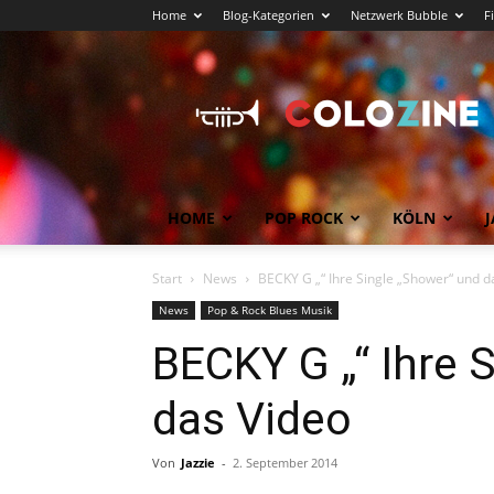
Home
Blog-Kategorien
Netzwerk Bubble
F
Köln
News
COLOZINE
Magazin
HOME
POP ROCK
KÖLN
J
Start
News
BECKY G „“ Ihre Single „Shower“ und d
News
Pop & Rock Blues Musik
BECKY G „“ Ihre 
das Video
Von
Jazzie
-
2. September 2014