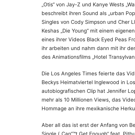
„Otis“ von Jay-Z und Kanye Wests „W
beschreibt ihren Sound als „urban Pop 
Singles von Cody Simpson und Cher Llo
Keshas „Die Young“ mit einem eigenen
eines ihrer Videos Black Eyed Peas Fro
ihr arbeiten und nahm dann mit ihr de
des Animationsfilms „Hotel Transylvani
Die Los Angeles Times feierte das Vide
Beckys Heimatviertel Inglewood in Lo
autobiografischen Clip hat Jennifer Lo
mehr als 10 Millionen Views, das Video 
Hommage an ihre mexikanische Herkunf
Aber all das ist erst der Anfang von B
Single („Can“™t Get Enough“ feat. Pitbu