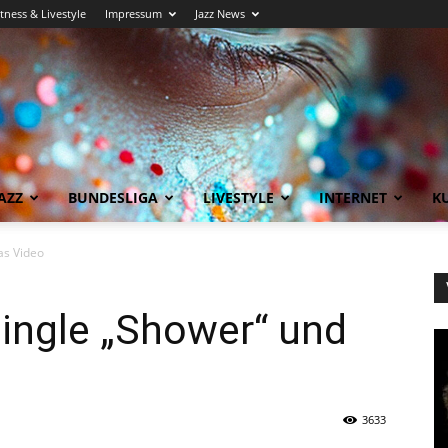
itness & Livestyle
Impressum
Jazz News
AZZ
BUNDESLIGA
LIVESTYLE
INTERNET
KU
as Video
Single „Shower“ und
3633