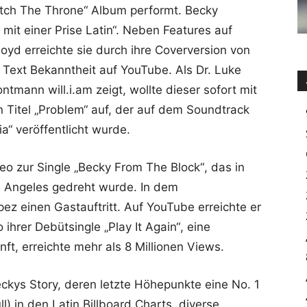
atch The Throne“ Album performt. Becky
mit einer Prise Latin“. Neben Features auf
yd erreichte sie durch ihre Coverversion von
 Text Bekanntheit auf YouTube. Als Dr. Luke
ntmann will.i.am zeigt, wollte dieser sofort mit
n Titel „Problem“ auf, der auf dem Soundtrack
a“ veröffentlicht wurde.
o zur Single „Becky From The Block“, das in
s Angeles gedreht wurde. In dem
pez einen Gastauftritt. Auf YouTube erreichte er
ihrer Debütsingle „Play It Again“, eine
t, erreichte mehr als 8 Millionen Views.
eckys Story, deren letzte Höhepunkte eine No. 1
ll) in den Latin Billboard Charts, diverse