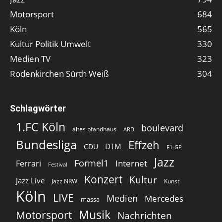
Motorsport
684
Köln
565
Kultur Politik Umwelt
330
Medien TV
323
Rodenkirchen Sürth Weiß
304
Schlagwörter
1.FC Köln
boulevard
altes pfandhaus
ARD
Bundesliga
Effzeh
DTM
CDU
F1-GP
Jazz
Formel1
Internet
Ferrari
Festival
Konzert
Kultur
Jazz Live
Jazz NRW
Kunst
Köln
LIVE
Medien
Mercedes
massa
Musik
Motorsport
Nachrichten