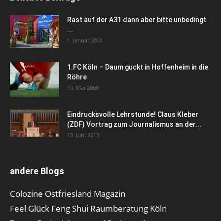
Rast auf der A31 dann aber bitte unbedingt
...
1. Januar 2024
1.FC Köln – Daum guckt in Hoffenheim in die
Röhre
10. Mai 2009
Eindrucksvolle Lehrstunde! Claus Kleber
(ZDF) Vortrag zum Journalismus an der...
13. Juni 2015
andere Blogs
Colozine Ostfriesland Magazin
Feel Glück Feng Shui Raumberatung Köln