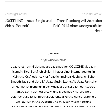
Vorheriger Artikel
Nächster Artikel
JOSEPHINE – neue Single und
Frank Plasberg will „hart aber
Video „Portrait“
Fair“ 2014 ohne Anonymität im
Netz
Jazzie
https://packeisen.de
Jazzie ist mein Nickname als Jazzmusiker. COLOZINE Magazin
ist mein Blog. Beruflich bin ich Inhaber einer Internetagentur in
Köln und Ostfriesland. Hier fröne ich meinen Hobbys. Ich liebe
Smooth Jazz und die USA Jazz Musik Szene. Als Jazz Fan sehe
ich Harmonie, nicht nur in der Musik, als unser allerhöchstes Gut
an. Jazz-, Pop-, Hardrock- und Bluesmusik hat die Welt
verändert und ist für mich unverzichtbar. Grund genug, durch die
Welt zu surfen und Ausschau nach guten Music Acts und
Musikern zu halten. Ich bin Fan des 1. FC Köln. Weitere Faibles