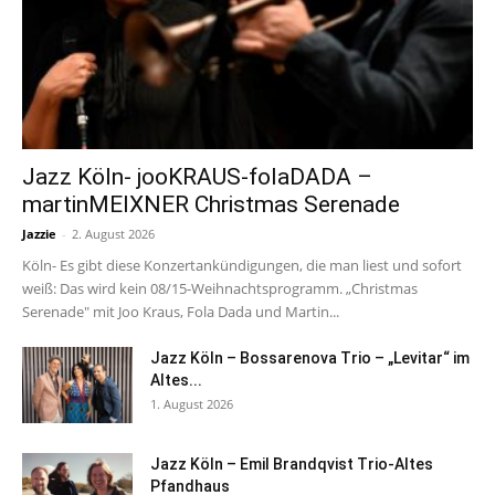
Jazz Köln- jooKRAUS-folaDADA –
martinMEIXNER Christmas Serenade
Jazzie
-
2. August 2026
Köln- Es gibt diese Konzertankündigungen, die man liest und sofort
weiß: Das wird kein 08/15-Weihnachtsprogramm. „Christmas
Serenade" mit Joo Kraus, Fola Dada und Martin...
Jazz Köln – Bossarenova Trio – „Levitar“ im
Altes...
1. August 2026
Jazz Köln – Emil Brandqvist Trio-Altes
Pfandhaus