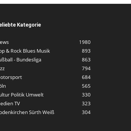
eliebte Kategorie
ews
1980
op & Rock Blues Musik
893
ußball - Bundesliga
863
azz
794
otorsport
684
öln
565
ultur Politik Umwelt
330
edien TV
323
odenkirchen Sürth Weiß
304