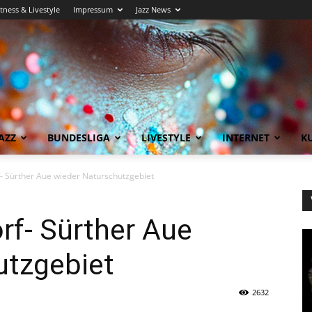
itness & Livestyle
Impressum
Jazz News
AZZ
BUNDESLIGA
LIVESTYLE
INTERNET
KU
- Sürther Aue wieder Naturschutzgebiet
rf- Sürther Aue
utzgebiet
2632