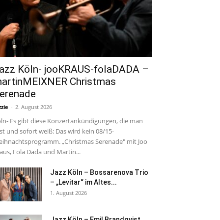
azz Köln- jooKRAUS-folaDADA –
artinMEIXNER Christmas
erenade
zzie
-
2. August 2026
ln- Es gibt diese Konzertankündigungen, die man
est und sofort weiß: Das wird kein 08/15-
ihnachtsprogramm. „Christmas Serenade" mit Joo
aus, Fola Dada und Martin...
Jazz Köln – Bossarenova Trio
– „Levitar“ im Altes...
1. August 2026
Jazz Köln – Emil Brandqvist