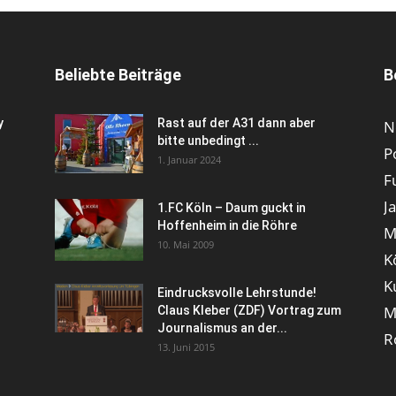
Beliebte Beiträge
B
y
Rast auf der A31 dann aber
N
bitte unbedingt ...
P
1. Januar 2024
F
J
1.FC Köln – Daum guckt in
Hoffenheim in die Röhre
M
10. Mai 2009
K
K
Eindrucksvolle Lehrstunde!
M
Claus Kleber (ZDF) Vortrag zum
Journalismus an der...
R
13. Juni 2015