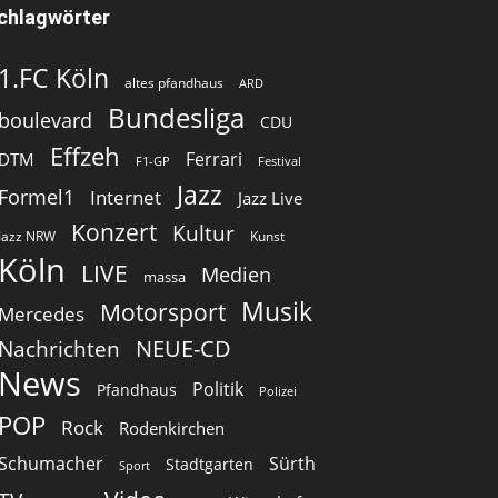
chlagwörter
1.FC Köln
altes pfandhaus
ARD
Bundesliga
boulevard
CDU
Effzeh
Ferrari
DTM
F1-GP
Festival
Jazz
Formel1
Internet
Jazz Live
Konzert
Kultur
Jazz NRW
Kunst
Köln
LIVE
Medien
massa
Musik
Motorsport
Mercedes
Nachrichten
NEUE-CD
News
Politik
Pfandhaus
Polizei
POP
Rock
Rodenkirchen
Schumacher
Sürth
Stadtgarten
Sport