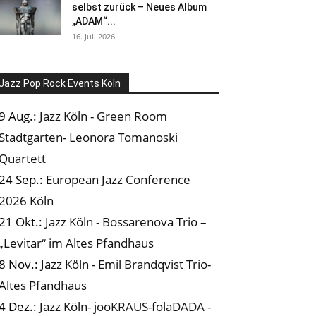
selbst zurück – Neues Album
„ADAM“...
16. Juli 2026
Jazz Pop Rock Events Köln
9 Aug.:
Jazz Köln - Green Room
Stadtgarten- Leonora Tomanoski
Quartett
24 Sep.:
European Jazz Conference
2026 Köln
21 Okt.:
Jazz Köln - Bossarenova Trio –
„Levitar“ im Altes Pfandhaus
8 Nov.:
Jazz Köln - Emil Brandqvist Trio-
Altes Pfandhaus
4 Dez.:
Jazz Köln- jooKRAUS-folaDADA -