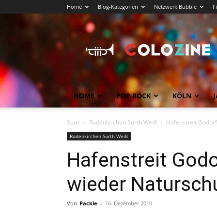
Home
Blog-Kategorien
Netzwerk Bubble
F
Köln
News
COLOZINE
Magazin
HOME
POP ROCK
KÖLN
J
Start
Rodenkirchen Sürth Weiß
Hafenstreit Godorf
Rodenkirchen Sürth Weiß
Hafenstreit Godo
wieder Natursch
Von
Packie
-
16. Dezember 2010