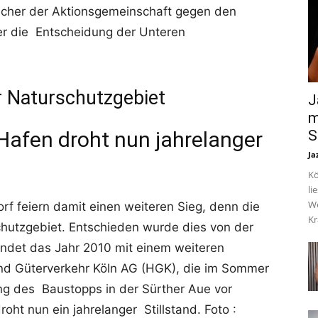
recher der Aktionsgemeinschaft gegen den
r die Entscheidung der Unteren
r Naturschutzgebiet
J
m
S
Hafen droht nun jahrelanger
Ja
Kö
li
We
f feiern damit einen weiteren Sieg, denn die
Kr
schutzgebiet. Entschieden wurde dies von der
ndet das Jahr 2010 mit einem weiteren
nd Güterverkehr Köln AG (HGK), die im Sommer
ng des Baustopps in der Sürther Aue vor
oht nun ein jahrelanger Stillstand. Foto :