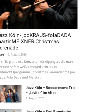
azz Köln- jooKRAUS-folaDADA –
artinMEIXNER Christmas
erenade
zzie
-
2. August 2026
ln- Es gibt diese Konzertankündigungen, die man
est und sofort weiß: Das wird kein 08/15-
ihnachtsprogramm. „Christmas Serenade" mit Joo
aus, Fola Dada und Martin...
Jazz Köln – Bossarenova Trio
– „Levitar“ im Altes...
1. August 2026
Jazz Köln – Emil Brandqvist