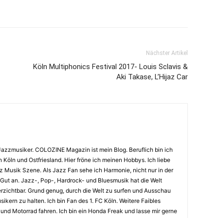
Nächster Artikel
Köln Multiphonics Festival 2017- Louis Sclavis &
Aki Takase, L’Hijaz Car
Jazzmusiker. COLOZINE Magazin ist mein Blog. Beruflich bin ich
n Köln und Ostfriesland. Hier fröne ich meinen Hobbys. Ich liebe
Musik Szene. Als Jazz Fan sehe ich Harmonie, nicht nur in der
 Gut an. Jazz-, Pop-, Hardrock- und Bluesmusik hat die Welt
erzichtbar. Grund genug, durch die Welt zu surfen und Ausschau
kern zu halten. Ich bin Fan des 1. FC Köln. Weitere Faibles
und Motorrad fahren. Ich bin ein Honda Freak und lasse mir gerne