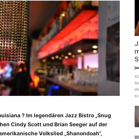
J
m
S
Ja
Kö
li
We
Kr
ouisiana ? Im legendären Jazz Bistro „Snug
hen Cindy Scott und Brian Seeger auf der
e amerikanische Volkslied „Shanondoah“,