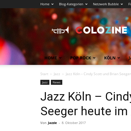
Home
Blog-Kategorien
Netzwerk Bubble
F
Köln
News
COLOZINE
Magazin
HOME
POP ROCK
KÖLN
J
Start
Jazz
Jazz Köln – Cindy Scott und Brian Seege
Jazz
News
Jazz Köln – Cind
Seeger heute im
Von
Jazzie
-
8. Oktober 2017