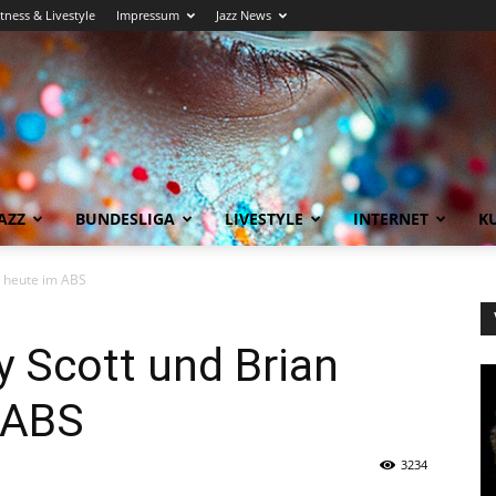
itness & Livestyle
Impressum
Jazz News
AZZ
BUNDESLIGA
LIVESTYLE
INTERNET
KU
r heute im ABS
y Scott und Brian
 ABS
3234