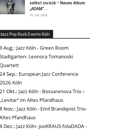
selbst zurück – Neues Album
„ADAM“...
16. Juli 2026
Jazz Pop Rock Events Köln
9 Aug.:
Jazz Köln - Green Room
Stadtgarten- Leonora Tomanoski
Quartett
24 Sep.:
European Jazz Conference
2026 Köln
21 Okt.:
Jazz Köln - Bossarenova Trio –
„Levitar“ im Altes Pfandhaus
8 Nov.:
Jazz Köln - Emil Brandqvist Trio-
Altes Pfandhaus
4 Dez.:
Jazz Köln- jooKRAUS-folaDADA -