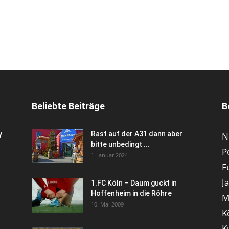
Beliebte Beiträge
B
y
Rast auf der A31 dann aber
N
bitte unbedingt ...
P
1. Januar 2024
F
J
1.FC Köln – Daum guckt in
Hoffenheim in die Röhre
M
10. Mai 2009
K
K