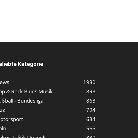
eliebte Kategorie
ews
1980
op & Rock Blues Musik
893
ußball - Bundesliga
863
azz
794
otorsport
684
öln
565
ultur Politik Umwelt
330