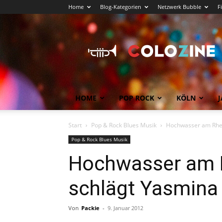
Home
Blog-Kategorien
Netzwerk Bubble
F
Köln
News
COLOZINE
Magazin
HOME
POP ROCK
KÖLN
J
Start
Pop & Rock Blues Musik
Hochwasser am Rhei
Pop & Rock Blues Musik
Hochwasser am R
schlägt Yasmina
Von
Packie
-
9. Januar 2012