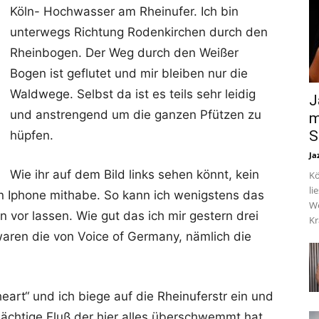
Köln- Hochwasser am Rheinufer. Ich bin
unterwegs Richtung Rodenkirchen durch den
Rheinbogen. Der Weg durch den Weißer
Bogen ist geflutet und mir bleiben nur die
Waldwege. Selbst da ist es teils sehr leidig
J
und anstrengend um die ganzen Pfützen zu
m
S
hüpfen.
Ja
Wie ihr auf dem Bild links sehen könnt, kein
Kö
li
n Iphone mithabe. So kann ich wenigstens das
We
 vor lassen. Wie gut das ich mir gestern drei
Kr
aren die von Voice of Germany, nämlich die
art“ und ich biege auf die Rheinuferstr ein und
ächtige Fluß der hier alles überschwemmt hat,