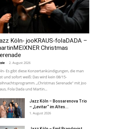
azz Köln- jooKRAUS-folaDADA –
artinMEIXNER Christmas
erenade
zzie
-
2. August 2026
ln- Es gibt diese Konzertankündigungen, die man
est und sofort weiß: Das wird kein 08/15-
ihnachtsprogramm. „Christmas Serenade" mit Joo
aus, Fola Dada und Martin...
Jazz Köln – Bossarenova Trio
– „Levitar“ im Altes...
1. August 2026
Jazz Köln – Emil Brandqvist