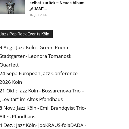
selbst zurück – Neues Album
„ADAM“...
16. Juli 2026
Jazz Pop Rock Events Köln
9 Aug.:
Jazz Köln - Green Room
Stadtgarten- Leonora Tomanoski
Quartett
24 Sep.:
European Jazz Conference
2026 Köln
21 Okt.:
Jazz Köln - Bossarenova Trio –
„Levitar“ im Altes Pfandhaus
8 Nov.:
Jazz Köln - Emil Brandqvist Trio-
Altes Pfandhaus
4 Dez.:
Jazz Köln- jooKRAUS-folaDADA -