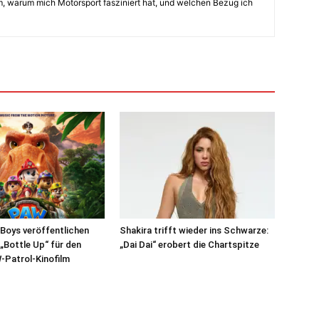
am, warum mich Motorsport fasziniert hat, und welchen Bezug ich
Boys veröffentlichen
Shakira trifft wieder ins Schwarze:
 „Bottle Up“ für den
„Dai Dai“ erobert die Chartspitze
-Patrol-Kinofilm