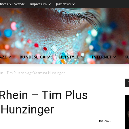
itness & Livestyle
Impressum
Jazz News
AZZ
BUNDESLIGA
LIVESTYLE
INTERNET
KU
n – Tim Plus schlägt Yasmina Hunzinger
hein – Tim Plus
 Hunzinger
2475