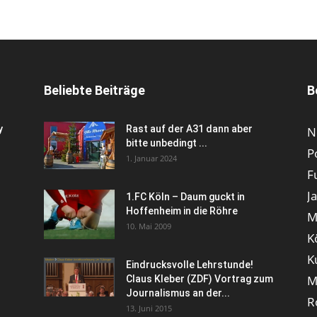
Beliebte Beiträge
B
y
Rast auf der A31 dann aber
N
bitte unbedingt ...
P
1. Januar 2024
F
J
1.FC Köln – Daum guckt in
Hoffenheim in die Röhre
M
10. Mai 2009
K
K
Eindrucksvolle Lehrstunde!
M
Claus Kleber (ZDF) Vortrag zum
Journalismus an der...
R
13. Juni 2015