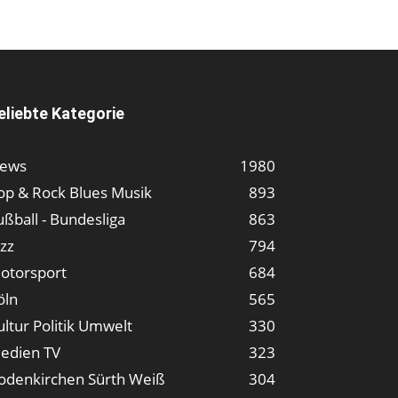
eliebte Kategorie
ews
1980
op & Rock Blues Musik
893
ußball - Bundesliga
863
azz
794
otorsport
684
öln
565
ultur Politik Umwelt
330
edien TV
323
odenkirchen Sürth Weiß
304