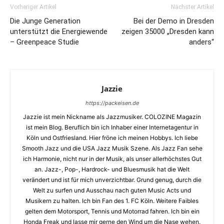
Vorheriger Artikel
Nächster Artikel
Die Junge Generation
Bei der Demo in Dresden
unterstützt die Energiewende
zeigen 35000 „Dresden kann
– Greenpeace Studie
anders“
Jazzie
https://packeisen.de
Jazzie ist mein Nickname als Jazzmusiker. COLOZINE Magazin
ist mein Blog. Beruflich bin ich Inhaber einer Internetagentur in
Köln und Ostfriesland. Hier fröne ich meinen Hobbys. Ich liebe
Smooth Jazz und die USA Jazz Musik Szene. Als Jazz Fan sehe
ich Harmonie, nicht nur in der Musik, als unser allerhöchstes Gut
an. Jazz-, Pop-, Hardrock- und Bluesmusik hat die Welt
verändert und ist für mich unverzichtbar. Grund genug, durch die
Welt zu surfen und Ausschau nach guten Music Acts und
Musikern zu halten. Ich bin Fan des 1. FC Köln. Weitere Faibles
gelten dem Motorsport, Tennis und Motorrad fahren. Ich bin ein
Honda Freak und lasse mir gerne den Wind um die Nase wehen.