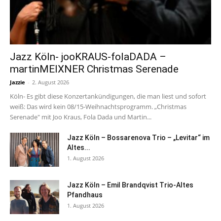
Jazz Köln- jooKRAUS-folaDADA –
martinMEIXNER Christmas Serenade
Jazzie
-
2. August 2026
Köln- Es gibt diese Konzertankündigungen, die man liest und sofort
weiß: Das wird kein 08/15-Weihnachtsprogramm. „Christmas
Serenade" mit Joo Kraus, Fola Dada und Martin...
Jazz Köln – Bossarenova Trio – „Levitar“ im
Altes...
1. August 2026
Jazz Köln – Emil Brandqvist Trio-Altes
Pfandhaus
1. August 2026