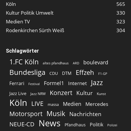
Köln
565
Kultur Politik Umwelt
330
Medien TV
323
Rodenkirchen Sürth Weiß
304
Schlagwörter
1.FC Köln
boulevard
altes pfandhaus
ARD
Bundesliga
Effzeh
DTM
CDU
F1-GP
Jazz
Formel1
Internet
Ferrari
Festival
Konzert
Kultur
Jazz Live
Jazz NRW
Kunst
Köln
LIVE
Medien
Mercedes
massa
Musik
Motorsport
Nachrichten
News
NEUE-CD
Politik
Pfandhaus
Polizei