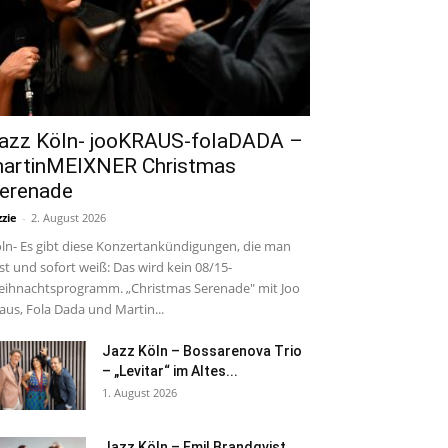
azz Köln- jooKRAUS-folaDADA –
artinMEIXNER Christmas
erenade
zzie
-
2. August 2026
ln- Es gibt diese Konzertankündigungen, die man
est und sofort weiß: Das wird kein 08/15-
ihnachtsprogramm. „Christmas Serenade" mit Joo
aus, Fola Dada und Martin...
Jazz Köln – Bossarenova Trio
– „Levitar“ im Altes...
1. August 2026
Jazz Köln – Emil Brandqvist