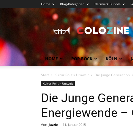
Home
Blog-Kategorien
Netzwerk Bubble
F
Köln
News
COLOZINE
Magazin
HOME
POP ROCK
KÖLN
J
Start
Kultur Politik Umwelt
Die Junge Generation u
Kultur Politik Umwelt
Die Junge Genera
Energiewende – 
Von
Jazzie
-
11. Januar 2015