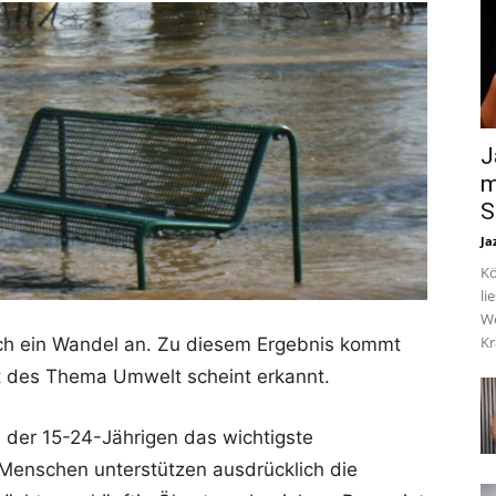
J
m
S
Ja
Kö
li
We
Kr
ich ein Wandel an. Zu diesem Ergebnis kommt
t des Thema Umwelt scheint erkannt.
n der 15-24-Jährigen das wichtigste
Menschen unterstützen ausdrücklich die