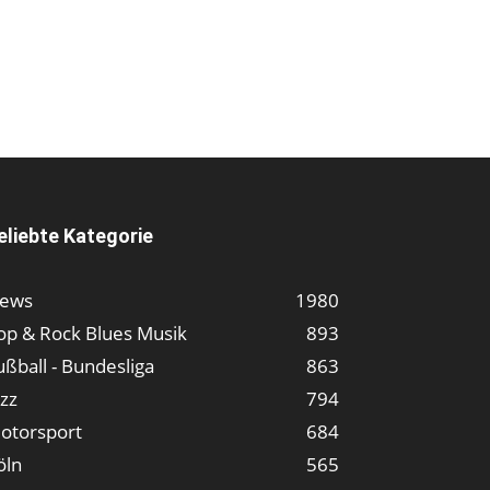
eliebte Kategorie
ews
1980
op & Rock Blues Musik
893
ußball - Bundesliga
863
azz
794
otorsport
684
öln
565