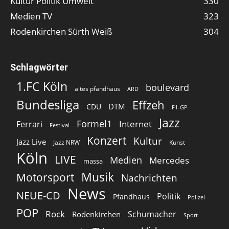
Kultur Politik Umwelt
330
Medien TV
323
Rodenkirchen Sürth Weiß
304
Schlagwörter
1.FC Köln
boulevard
altes pfandhaus
ARD
Bundesliga
Effzeh
DTM
CDU
F1-GP
Jazz
Formel1
Internet
Ferrari
Festival
Konzert
Kultur
Jazz Live
Jazz NRW
Kunst
Köln
LIVE
Medien
Mercedes
massa
Musik
Motorsport
Nachrichten
News
NEUE-CD
Politik
Pfandhaus
Polizei
POP
Rock
Schumacher
Rodenkirchen
Sport