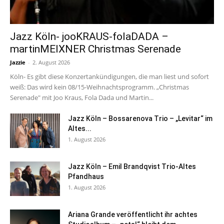
Jazz Köln- jooKRAUS-folaDADA –
martinMEIXNER Christmas Serenade
Jazzie
-
2. August 2026
Köln- Es gibt diese Konzertankündigungen, die man liest und sofort
weiß: Das wird kein 08/15-Weihnachtsprogramm. „Christmas
Serenade" mit Joo Kraus, Fola Dada und Martin...
Jazz Köln – Bossarenova Trio – „Levitar“ im
Altes...
1. August 2026
Jazz Köln – Emil Brandqvist Trio-Altes
Pfandhaus
1. August 2026
Ariana Grande veröffentlicht ihr achtes