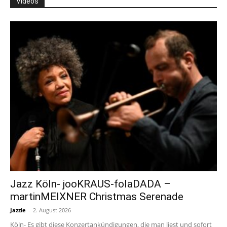
Videos
Jazz Köln- jooKRAUS-folaDADA –
martinMEIXNER Christmas Serenade
Jazzie
-
2. August 2026
Köln- Es gibt diese Konzertankündigungen, die man liest und sofort