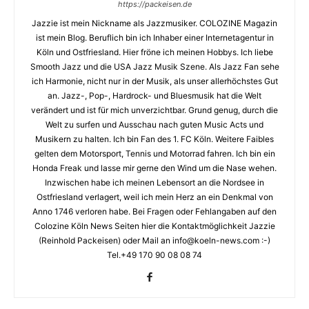
https://packeisen.de
Jazzie ist mein Nickname als Jazzmusiker. COLOZINE Magazin
ist mein Blog. Beruflich bin ich Inhaber einer Internetagentur in
Köln und Ostfriesland. Hier fröne ich meinen Hobbys. Ich liebe
Smooth Jazz und die USA Jazz Musik Szene. Als Jazz Fan sehe
ich Harmonie, nicht nur in der Musik, als unser allerhöchstes Gut
an. Jazz-, Pop-, Hardrock- und Bluesmusik hat die Welt
verändert und ist für mich unverzichtbar. Grund genug, durch die
Welt zu surfen und Ausschau nach guten Music Acts und
Musikern zu halten. Ich bin Fan des 1. FC Köln. Weitere Faibles
gelten dem Motorsport, Tennis und Motorrad fahren. Ich bin ein
Honda Freak und lasse mir gerne den Wind um die Nase wehen.
Inzwischen habe ich meinen Lebensort an die Nordsee in
Ostfriesland verlagert, weil ich mein Herz an ein Denkmal von
Anno 1746 verloren habe. Bei Fragen oder Fehlangaben auf den
Colozine Köln News Seiten hier die Kontaktmöglichkeit Jazzie
(Reinhold Packeisen) oder Mail an info@koeln-news.com :-)
Tel.+49 170 90 08 08 74