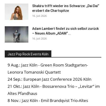
Shakira trifft wieder ins Schwarze: „Dai Dai“
erobert die Chartspitze
16. Juli 2026
Adam Lambert findet zu sich selbst zurück
– Neues Album „ADAM“...
16. Juli 2026
Jazz Pop Rock Events Köln
9 Aug.:
Jazz Köln - Green Room Stadtgarten-
Leonora Tomanoski Quartett
24 Sep.:
European Jazz Conference 2026 Köln
21 Okt.:
Jazz Köln - Bossarenova Trio – „Levitar“ im
Altes Pfandhaus
8 Nov.:
Jazz Köln - Emil Brandqvist Trio-Altes