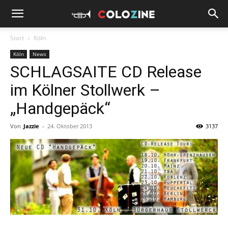
Start
Köln
Köln
News
SCHLAGSAITE CD Release
im Kölner Stollwerk –
„Handgepäck“
Von
Jazzie
-
24. Oktober 2013
3137