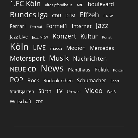
1.FC Köln
boulevard
altes pfandhaus
ARD
Bundesliga
Effzeh
DTM
CDU
F1-GP
Jazz
Formel1
Internet
Ferrari
Festival
Konzert
Kultur
Jazz Live
Jazz NRW
Kunst
Köln
LIVE
Medien
Mercedes
massa
Musik
Motorsport
Nachrichten
News
NEUE-CD
Politik
Pfandhaus
Polizei
POP
Rock
Schumacher
Rodenkirchen
Sport
Video
TV
Sürth
Stadtgarten
Umwelt
Weiß
Wirtschaft
ZDF