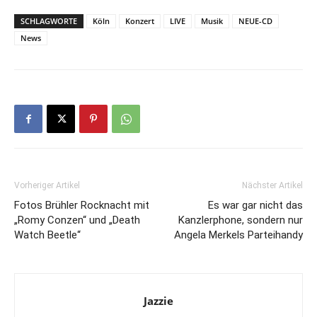
SCHLAGWORTE
Köln
Konzert
LIVE
Musik
NEUE-CD
News
Vorheriger Artikel
Nächster Artikel
Fotos Brühler Rocknacht mit
Es war gar nicht das
„Romy Conzen“ und „Death
Kanzlerphone, sondern nur
Watch Beetle“
Angela Merkels Parteihandy
Jazzie