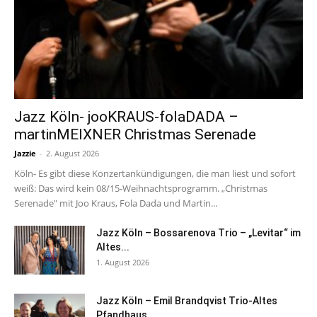
Jazz Köln- jooKRAUS-folaDADA –
martinMEIXNER Christmas Serenade
Jazzie
-
2. August 2026
Köln- Es gibt diese Konzertankündigungen, die man liest und sofort
weiß: Das wird kein 08/15-Weihnachtsprogramm. „Christmas
Serenade" mit Joo Kraus, Fola Dada und Martin...
Jazz Köln – Bossarenova Trio – „Levitar“ im
Altes...
1. August 2026
Jazz Köln – Emil Brandqvist Trio-Altes
Pfandhaus