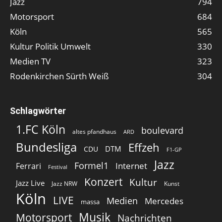
Jazz
794
Motorsport
684
Köln
565
Kultur Politik Umwelt
330
Medien TV
323
Rodenkirchen Sürth Weiß
304
Schlagwörter
1.FC Köln
boulevard
altes pfandhaus
ARD
Bundesliga
Effzeh
DTM
CDU
F1-GP
Jazz
Formel1
Internet
Ferrari
Festival
Konzert
Kultur
Jazz Live
Jazz NRW
Kunst
Köln
LIVE
Medien
Mercedes
massa
Musik
Motorsport
Nachrichten