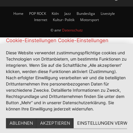
Home
POP ROCK
Köln
Jazz
Bundesliga
Livestyle
Internet
Kultur- Politik
Motorsport
© amr
Datenschutz
Cookie-Einstellungen
Cookie-Einstellungen
Diese Website verwendet zustimmungspflichtige cookies und
Technologien von Drittanbietern, um bestimmte Funktionen zu
integrieren. Wenn Sie auf die Schaltfläche „Alle akzeptieren“
klicken, werden diese Funktionen aktiviert (Zustimmung).
Nach erfolgter Einwilligung verarbeiten wir und die beteiligten
Drittunternehmen Ihre personenbezogenen Daten für
verschiedene Zwecke. Detaillierte Informationen zu Zweck,
Rechtsgrundlage und Drittunternehmen finden Sie unter dem
Button „Mehr“ und in unserer Datenschutzerklärung. Sie
können Ihre Einwilligung jederzeit widerrufen.
ABLEHNEN
AKZEPTIEREN
EINSTELLUNGEN VERWAL