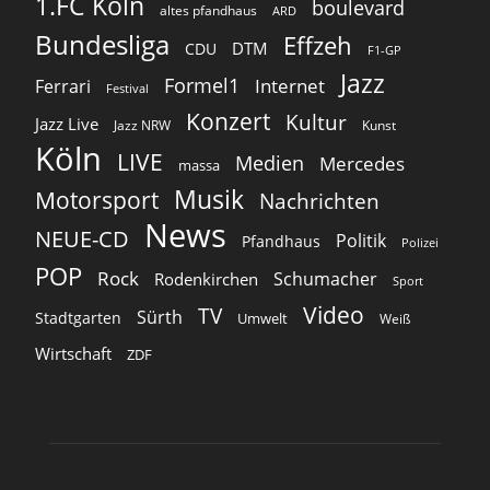
1.FC Köln
boulevard
altes pfandhaus
ARD
Bundesliga
Effzeh
DTM
CDU
F1-GP
Jazz
Formel1
Internet
Ferrari
Festival
Konzert
Kultur
Jazz Live
Jazz NRW
Kunst
Köln
LIVE
Medien
Mercedes
massa
Musik
Motorsport
Nachrichten
News
NEUE-CD
Politik
Pfandhaus
Polizei
POP
Rock
Schumacher
Rodenkirchen
Sport
Video
TV
Sürth
Stadtgarten
Umwelt
Weiß
Wirtschaft
ZDF