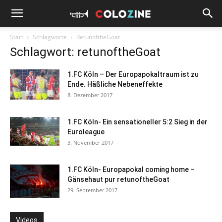
Start
Schlagworte
RetunoftheGoat
Schlagwort: retunoftheGoat
1.FC Köln – Der Europapokaltraum ist zu
Ende. Häßliche Nebeneffekte
8. Dezember 2017
1.FC Köln- Ein sensationeller 5:2 Sieg in der
Euroleague
3. November 2017
1.FC Köln- Europapokal coming home –
Gänsehaut pur retunoftheGoat
29. September 2017
Videos