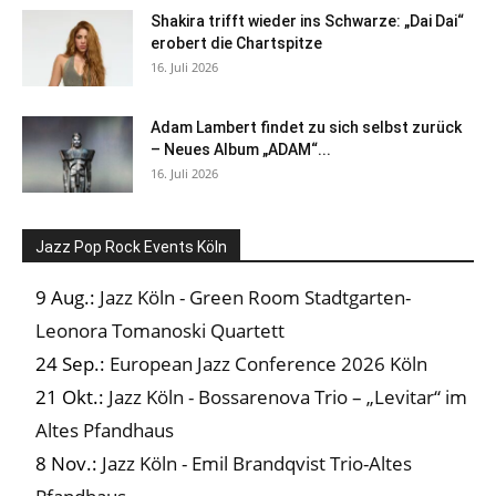
Shakira trifft wieder ins Schwarze: „Dai Dai“
erobert die Chartspitze
16. Juli 2026
Adam Lambert findet zu sich selbst zurück
– Neues Album „ADAM“...
16. Juli 2026
Jazz Pop Rock Events Köln
9 Aug.:
Jazz Köln - Green Room Stadtgarten-
Leonora Tomanoski Quartett
24 Sep.:
European Jazz Conference 2026 Köln
21 Okt.:
Jazz Köln - Bossarenova Trio – „Levitar“ im
Altes Pfandhaus
8 Nov.:
Jazz Köln - Emil Brandqvist Trio-Altes