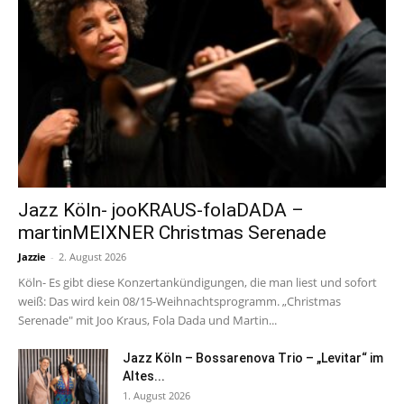
Jazz Köln- jooKRAUS-folaDADA –
martinMEIXNER Christmas Serenade
Jazzie
-
2. August 2026
Köln- Es gibt diese Konzertankündigungen, die man liest und sofort
weiß: Das wird kein 08/15-Weihnachtsprogramm. „Christmas
Serenade" mit Joo Kraus, Fola Dada und Martin...
Jazz Köln – Bossarenova Trio – „Levitar“ im
Altes...
1. August 2026