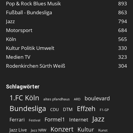
Pop & Rock Blues Musik
893
Fußball - Bundesliga
863
Jazz
794
Motorsport
684
Köln
565
Kultur Politik Umwelt
330
Medien TV
323
Rodenkirchen Sürth Weiß
304
Schlagwörter
1.FC Köln
boulevard
altes pfandhaus
ARD
Bundesliga
Effzeh
DTM
CDU
F1-GP
Jazz
Formel1
Internet
Ferrari
Festival
Konzert
Kultur
Jazz Live
Jazz NRW
Kunst