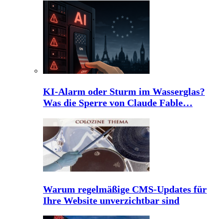
KI-Alarm oder Sturm im Wasserglas?
Was die Sperre von Claude Fable…
Warum regelmäßige CMS-Updates für
Ihre Website unverzichtbar sind