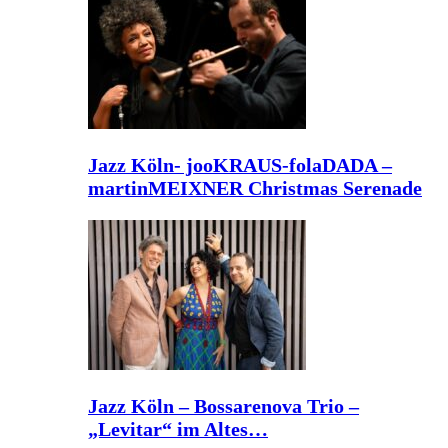
Jazz Köln- jooKRAUS-folaDADA –
martinMEIXNER Christmas Serenade
Jazz Köln – Bossarenova Trio –
„Levitar“ im Altes…