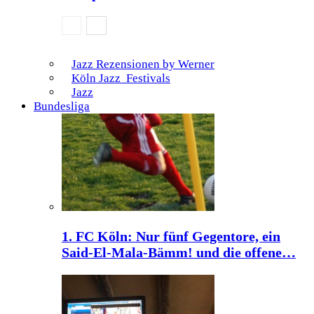
Jazz Rezensionen by Werner
Köln Jazz Festivals
Jazz
Bundesliga
1. FC Köln: Nur fünf Gegentore, ein
Said-El-Mala-Bämm! und die offene…