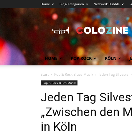
Home
Blog-Kategorien
Netzwerk Bubble
F
Köln
News
COLOZINE
Magazin
HOME
POP ROCK
KÖLN
J
Start
Pop & Rock Blues Musik
Jeden Tag Silvester
Pop & Rock Blues Musik
Jeden Tag Silves
„Zwischen den M
in Köln