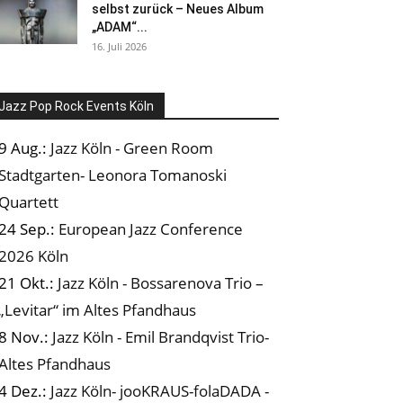
selbst zurück – Neues Album
„ADAM“...
16. Juli 2026
Jazz Pop Rock Events Köln
9 Aug.:
Jazz Köln - Green Room
Stadtgarten- Leonora Tomanoski
Quartett
24 Sep.:
European Jazz Conference
2026 Köln
21 Okt.:
Jazz Köln - Bossarenova Trio –
„Levitar“ im Altes Pfandhaus
8 Nov.:
Jazz Köln - Emil Brandqvist Trio-
Altes Pfandhaus
4 Dez.:
Jazz Köln- jooKRAUS-folaDADA -