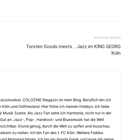
Nächster Artikel
Torsten Goods meets…..Jazz im KING GEORG
Köln
Jazzmusiker. COLOZINE Magazin ist mein Blog. Beruflich bin ich
n Köln und Ostfriesland. Hier fröne ich meinen Hobbys. Ich liebe
Musik Szene. Als Jazz Fan sehe ich Harmonie, nicht nur in der
 Gut an. Jazz-, Pop-, Hardrock- und Bluesmusik hat die Welt
erzichtbar. Grund genug, durch die Welt zu surfen und Ausschau
kern zu halten. Ich bin Fan des 1. FC Köln. Weitere Faibles
und Motorrad fahren. Ich bin ein Honda Freak und lasse mir gerne