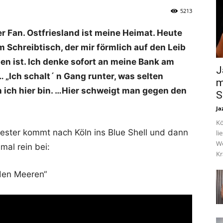
5213
eer Fan. Ostfriesland ist meine Heimat. Heute
 Schreibtisch, der mir förmlich auf den Leib
en ist. Ich denke sofort an meine Bank am
J
 „Ich schalt´ n Gang runter, was selten
m
n ich hier bin. …Hier schweigt man gegen den
S
Ja
Kö
hester kommt nach Köln ins Blue Shell und dann
li
We
mal rein bei:
Kr
den Meeren“