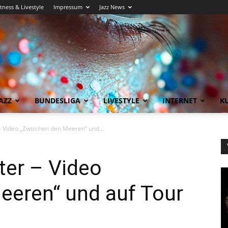
itness & Livestyle
Impressum
Jazz News
AZZ
BUNDESLIGA
LIVESTYLE
INTERNET
KU
 – Video „Zwischen den Meeren“ und...
ter – Video
eeren“ und auf Tour