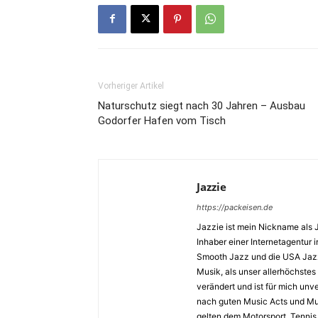
Vorheriger Artikel
Naturschutz siegt nach 30 Jahren – Ausbau
Godorfer Hafen vom Tisch
Jazzie
https://packeisen.de
Jazzie ist mein Nickname als 
Inhaber einer Internetagentur i
Smooth Jazz und die USA Jazz 
Musik, als unser allerhöchstes
verändert und ist für mich unv
nach guten Music Acts und Musi
gelten dem Motorsport, Tennis 