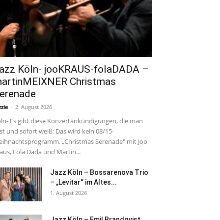
azz Köln- jooKRAUS-folaDADA –
artinMEIXNER Christmas
erenade
zzie
-
2. August 2026
ln- Es gibt diese Konzertankündigungen, die man
est und sofort weiß: Das wird kein 08/15-
ihnachtsprogramm. „Christmas Serenade" mit Joo
aus, Fola Dada und Martin...
Jazz Köln – Bossarenova Trio
– „Levitar“ im Altes...
1. August 2026
Jazz Köln – Emil Brandqvist