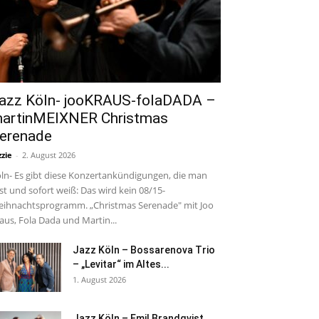
azz Köln- jooKRAUS-folaDADA –
artinMEIXNER Christmas
erenade
zzie
-
2. August 2026
ln- Es gibt diese Konzertankündigungen, die man
est und sofort weiß: Das wird kein 08/15-
ihnachtsprogramm. „Christmas Serenade" mit Joo
aus, Fola Dada und Martin...
Jazz Köln – Bossarenova Trio
– „Levitar“ im Altes...
1. August 2026
Jazz Köln – Emil Brandqvist