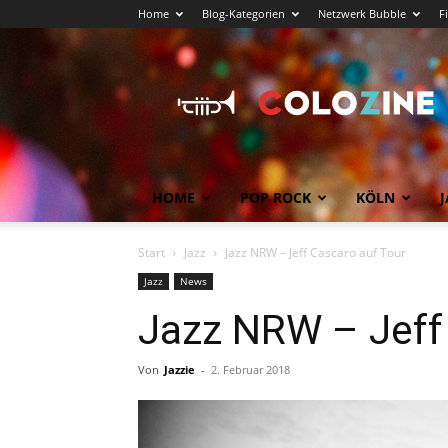
Home
Blog-Kategorien
Netzwerk Bubble
F
Köln
News
COLOZINE
Magazin
HOME
POP ROCK
KÖLN
J
Start
Jazz
Jazz NRW – Jeff Cascaro auf Tour
Jazz
News
Jazz NRW – Jeff
Von
Jazzie
-
2. Februar 2018