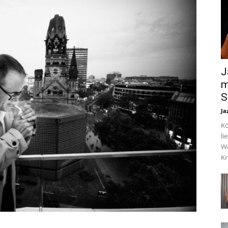
J
m
S
Ja
Kö
li
We
Kr