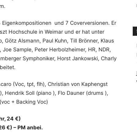
um.
 3 Eigenkompositionen und 7 Coverversionen. Er
iszt Hochschule in Weimar und er hat unter
, Götz Alsmann, Paul Kuhn, Till Brönner, Klaus
e, Joe Sample, Peter Herbolzheimer, HR, NDR,
amberger Symphoniker, Horst Jankowski, Charly
eitet.
aro (Voc, tpt, flh), Christian von Kaphengst
, Hendrik Soll (piano ), Flo Dauner (drums ),
 (voc + Backing Voc)
hr, 24 €)
26 €) – PM anbei.