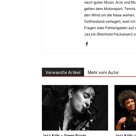
nach guten Music Acts und Musi
gelten dem Motorsport, Tennis 
den Wind um die Nase wehen. 
Ostfriesland verlagert, weil i
Fragen oder Fehlangaben auf d
Jazzie (Reinhold Packeisen) o
Verwandte Artikel
Mehr vom Autor
Jazz Köln – Green Room
Jazz Köln-