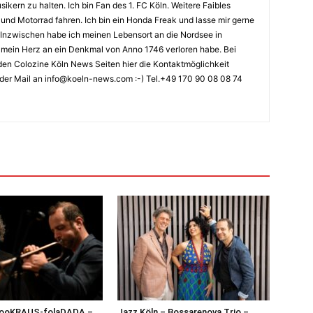
kern zu halten. Ich bin Fan des 1. FC Köln. Weitere Faibles
und Motorrad fahren. Ich bin ein Honda Freak und lasse mir gerne
Inzwischen habe ich meinen Lebensort an die Nordsee in
ch mein Herz an ein Denkmal von Anno 1746 verloren habe. Bei
en Colozine Köln News Seiten hier die Kontaktmöglichkeit
der Mail an info@koeln-news.com :-) Tel.+49 170 90 08 08 74
 jooKRAUS-folaDADA –
Jazz Köln – Bossarenova Trio –