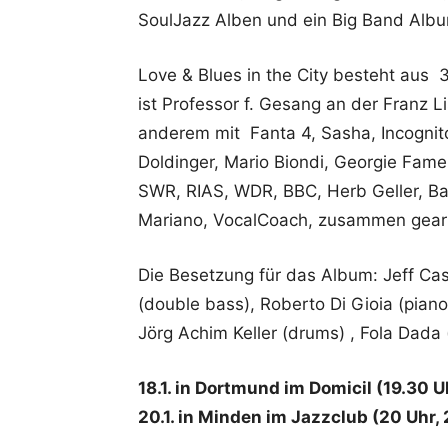
SoulJazz Alben und ein Big Band Alb
Love & Blues in the City besteht aus
ist Professor f. Gesang an der Franz L
anderem mit Fanta 4, Sasha, Incognito
Doldinger, Mario Biondi, Georgie Fam
SWR, RIAS, WDR, BBC, Herb Geller, B
Mariano, VocalCoach, zusammen gearb
Die Besetzung für das Album: Jeff Casc
(double bass), Roberto Di Gioia (piano)
Jörg Achim Keller (drums) , Fola Dada
18.1. in Dortmund im Domicil (19.30 U
20.1. in Minden im Jazzclub (20 Uhr, 