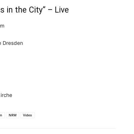
 in the City“ – Live
am
ge Dresden
irche
ln
NRW
Video