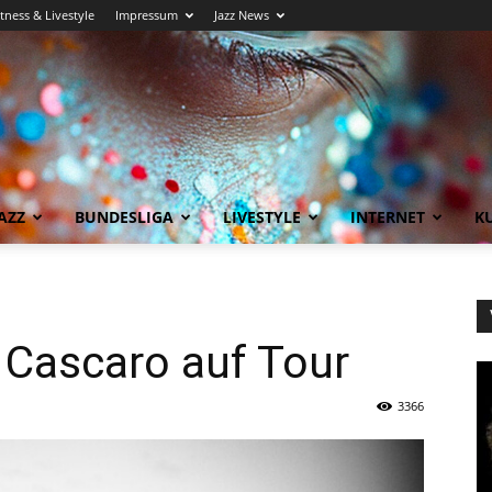
itness & Livestyle
Impressum
Jazz News
AZZ
BUNDESLIGA
LIVESTYLE
INTERNET
KU
 Cascaro auf Tour
3366