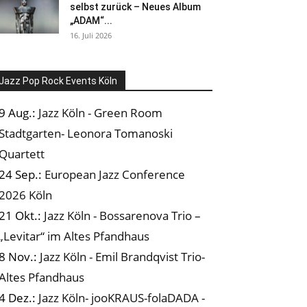
selbst zurück – Neues Album
„ADAM“...
16. Juli 2026
Jazz Pop Rock Events Köln
9 Aug.:
Jazz Köln - Green Room
Stadtgarten- Leonora Tomanoski
Quartett
24 Sep.:
European Jazz Conference
2026 Köln
21 Okt.:
Jazz Köln - Bossarenova Trio –
„Levitar“ im Altes Pfandhaus
8 Nov.:
Jazz Köln - Emil Brandqvist Trio-
Altes Pfandhaus
4 Dez.:
Jazz Köln- jooKRAUS-folaDADA -