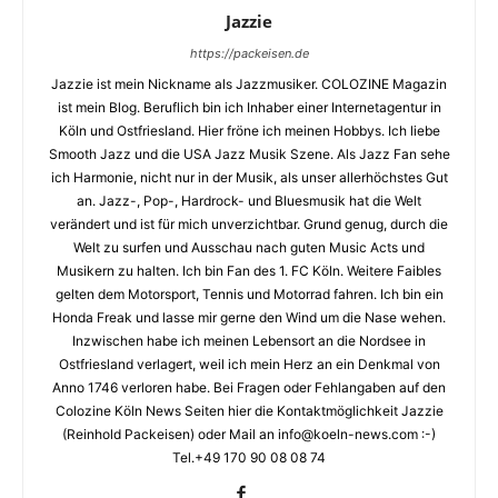
Jazzie
https://packeisen.de
Jazzie ist mein Nickname als Jazzmusiker. COLOZINE Magazin
ist mein Blog. Beruflich bin ich Inhaber einer Internetagentur in
Köln und Ostfriesland. Hier fröne ich meinen Hobbys. Ich liebe
Smooth Jazz und die USA Jazz Musik Szene. Als Jazz Fan sehe
ich Harmonie, nicht nur in der Musik, als unser allerhöchstes Gut
an. Jazz-, Pop-, Hardrock- und Bluesmusik hat die Welt
verändert und ist für mich unverzichtbar. Grund genug, durch die
Welt zu surfen und Ausschau nach guten Music Acts und
Musikern zu halten. Ich bin Fan des 1. FC Köln. Weitere Faibles
gelten dem Motorsport, Tennis und Motorrad fahren. Ich bin ein
Honda Freak und lasse mir gerne den Wind um die Nase wehen.
Inzwischen habe ich meinen Lebensort an die Nordsee in
Ostfriesland verlagert, weil ich mein Herz an ein Denkmal von
Anno 1746 verloren habe. Bei Fragen oder Fehlangaben auf den
Colozine Köln News Seiten hier die Kontaktmöglichkeit Jazzie
(Reinhold Packeisen) oder Mail an info@koeln-news.com :-)
Tel.+49 170 90 08 08 74