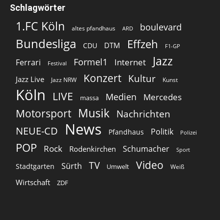
Schlagwörter
1.FC Köln
boulevard
altes pfandhaus
ARD
Bundesliga
Effzeh
DTM
CDU
F1-GP
Jazz
Formel1
Internet
Ferrari
Festival
Konzert
Kultur
Jazz Live
Jazz NRW
Kunst
Köln
LIVE
Medien
Mercedes
massa
Musik
Motorsport
Nachrichten
News
NEUE-CD
Politik
Pfandhaus
Polizei
POP
Rock
Schumacher
Rodenkirchen
Sport
Video
TV
Sürth
Stadtgarten
Umwelt
Weiß
Wirtschaft
ZDF