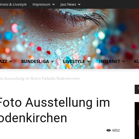
itness & Livestyle
Impressum
Jazz News
AZZ
BUNDESLIGA
LIVESTYLE
INTERNET
KU
to Ausstellung im Bistro Palladio Rodenkirchen
Foto Ausstellung im
Rodenkirchen
6052