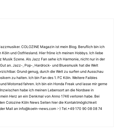
Jazzmusiker. COLOZINE Magazin ist mein Blog. Beruflich bin ich
n Köln und Ostfriesland. Hier fröne ich meinen Hobbys. Ich liebe
Musik Szene. Als Jazz Fan sehe ich Harmonie, nicht nur in der
 Gut an. Jazz-, Pop-, Hardrock- und Bluesmusik hat die Welt
erzichtbar. Grund genug, durch die Welt zu surfen und Ausschau
kern zu halten. Ich bin Fan des 1. FC Köln. Weitere Faibles
und Motorrad fahren. Ich bin ein Honda Freak und lasse mir gerne
Inzwischen habe ich meinen Lebensort an die Nordsee in
ch mein Herz an ein Denkmal von Anno 1746 verloren habe. Bei
en Colozine Köln News Seiten hier die Kontaktmöglichkeit
der Mail an info@koeln-news.com :-) Tel.+49 170 90 08 08 74