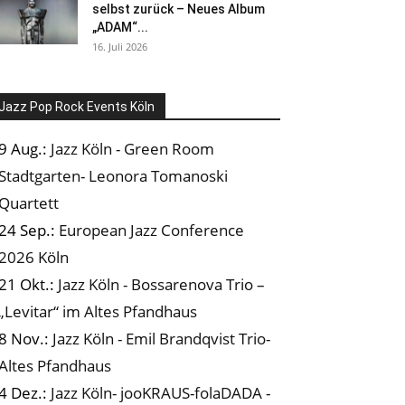
selbst zurück – Neues Album
„ADAM“...
16. Juli 2026
Jazz Pop Rock Events Köln
9 Aug.:
Jazz Köln - Green Room
Stadtgarten- Leonora Tomanoski
Quartett
24 Sep.:
European Jazz Conference
2026 Köln
21 Okt.:
Jazz Köln - Bossarenova Trio –
„Levitar“ im Altes Pfandhaus
8 Nov.:
Jazz Köln - Emil Brandqvist Trio-
Altes Pfandhaus
4 Dez.:
Jazz Köln- jooKRAUS-folaDADA -