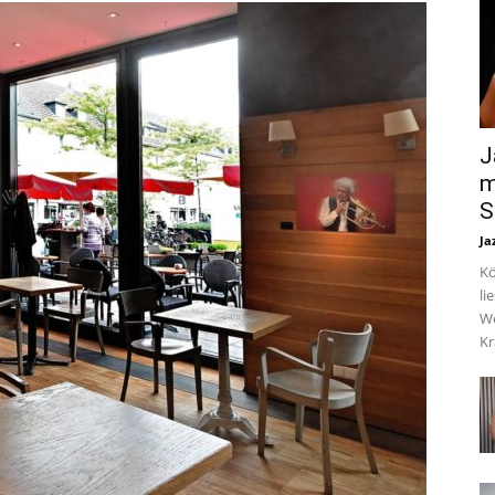
J
m
S
Ja
Kö
li
We
Kr