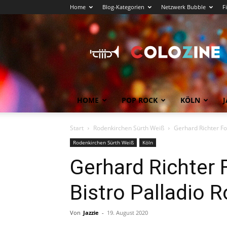
Home
Blog-Kategorien
Netzwerk Bubble
F
Köln
News
COLOZINE
Magazin
HOME
POP ROCK
KÖLN
J
Start
Rodenkirchen Sürth Weiß
Gerhard Richter Fo
Rodenkirchen Sürth Weiß
Köln
Gerhard Richter 
Bistro Palladio 
Von
Jazzie
-
19. August 2020