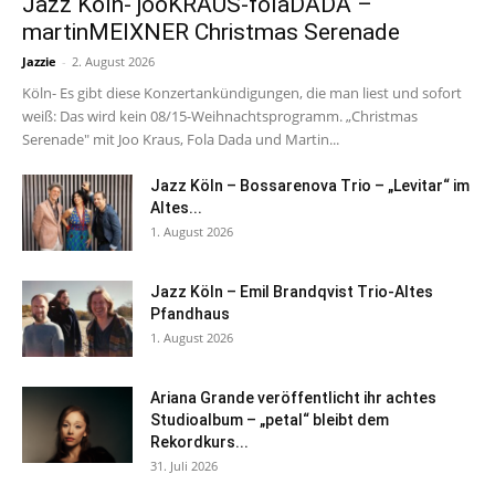
Jazz Köln- jooKRAUS-folaDADA –
martinMEIXNER Christmas Serenade
Jazzie
-
2. August 2026
Köln- Es gibt diese Konzertankündigungen, die man liest und sofort
weiß: Das wird kein 08/15-Weihnachtsprogramm. „Christmas
Serenade" mit Joo Kraus, Fola Dada und Martin...
Jazz Köln – Bossarenova Trio – „Levitar“ im
Altes...
1. August 2026
Jazz Köln – Emil Brandqvist Trio-Altes
Pfandhaus
1. August 2026
Ariana Grande veröffentlicht ihr achtes
Studioalbum – „petal“ bleibt dem
Rekordkurs...
31. Juli 2026