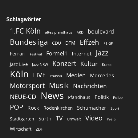
Schlagwörter
1.FC Köln
boulevard
altes pfandhaus
ARD
Bundesliga
Effzeh
DTM
CDU
F1-GP
Jazz
Formel1
Internet
Ferrari
Festival
Konzert
Kultur
Jazz Live
Jazz NRW
Kunst
Köln
LIVE
Medien
Mercedes
massa
Musik
Motorsport
Nachrichten
News
NEUE-CD
Politik
Pfandhaus
Polizei
POP
Rock
Schumacher
Rodenkirchen
Sport
Video
TV
Sürth
Stadtgarten
Umwelt
Weiß
Wirtschaft
ZDF