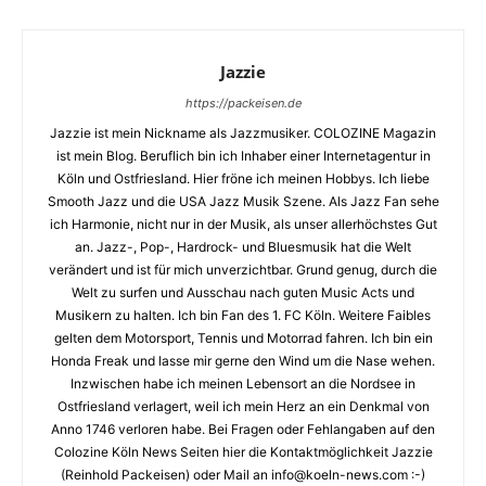
Jazzie
https://packeisen.de
Jazzie ist mein Nickname als Jazzmusiker. COLOZINE Magazin
ist mein Blog. Beruflich bin ich Inhaber einer Internetagentur in
Köln und Ostfriesland. Hier fröne ich meinen Hobbys. Ich liebe
Smooth Jazz und die USA Jazz Musik Szene. Als Jazz Fan sehe
ich Harmonie, nicht nur in der Musik, als unser allerhöchstes Gut
an. Jazz-, Pop-, Hardrock- und Bluesmusik hat die Welt
verändert und ist für mich unverzichtbar. Grund genug, durch die
Welt zu surfen und Ausschau nach guten Music Acts und
Musikern zu halten. Ich bin Fan des 1. FC Köln. Weitere Faibles
gelten dem Motorsport, Tennis und Motorrad fahren. Ich bin ein
Honda Freak und lasse mir gerne den Wind um die Nase wehen.
Inzwischen habe ich meinen Lebensort an die Nordsee in
Ostfriesland verlagert, weil ich mein Herz an ein Denkmal von
Anno 1746 verloren habe. Bei Fragen oder Fehlangaben auf den
Colozine Köln News Seiten hier die Kontaktmöglichkeit Jazzie
(Reinhold Packeisen) oder Mail an info@koeln-news.com :-)