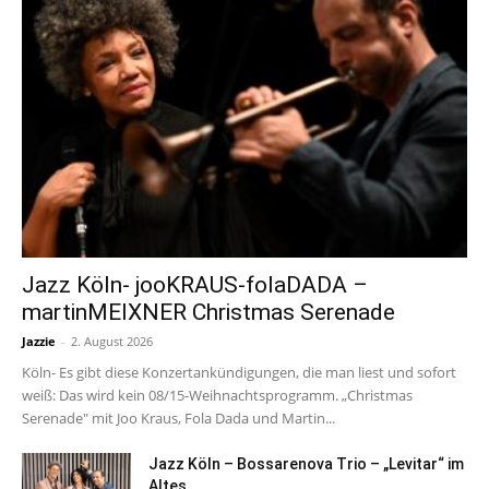
Jazz Köln- jooKRAUS-folaDADA –
martinMEIXNER Christmas Serenade
Jazzie
-
2. August 2026
Köln- Es gibt diese Konzertankündigungen, die man liest und sofort
weiß: Das wird kein 08/15-Weihnachtsprogramm. „Christmas
Serenade" mit Joo Kraus, Fola Dada und Martin...
Jazz Köln – Bossarenova Trio – „Levitar“ im
Altes...