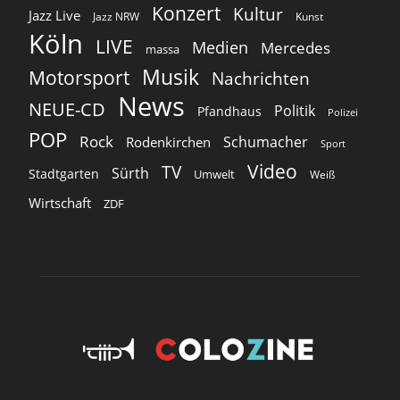
Konzert
Kultur
Jazz Live
Jazz NRW
Kunst
Köln
LIVE
Medien
Mercedes
massa
Musik
Motorsport
Nachrichten
News
NEUE-CD
Politik
Pfandhaus
Polizei
POP
Rock
Schumacher
Rodenkirchen
Sport
Video
TV
Sürth
Stadtgarten
Umwelt
Weiß
Wirtschaft
ZDF