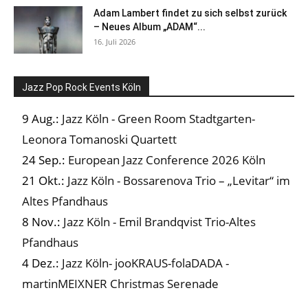
Adam Lambert findet zu sich selbst zurück
– Neues Album „ADAM“...
16. Juli 2026
Jazz Pop Rock Events Köln
9 Aug.:
Jazz Köln - Green Room Stadtgarten-
Leonora Tomanoski Quartett
24 Sep.:
European Jazz Conference 2026 Köln
21 Okt.:
Jazz Köln - Bossarenova Trio – „Levitar“ im
Altes Pfandhaus
8 Nov.:
Jazz Köln - Emil Brandqvist Trio-Altes
Pfandhaus
4 Dez.:
Jazz Köln- jooKRAUS-folaDADA -
martinMEIXNER Christmas Serenade