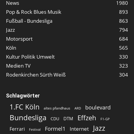
News
1980
Pop & Rock Blues Musik
893
Fußball - Bundesliga
863
Jazz
794
Motorsport
684
Köln
565
Kultur Politik Umwelt
330
Medien TV
323
Rodenkirchen Sürth Weiß
304
Schlagwörter
1.FC Köln
boulevard
altes pfandhaus
ARD
Bundesliga
Effzeh
DTM
CDU
F1-GP
Jazz
Formel1
Internet
Ferrari
Festival