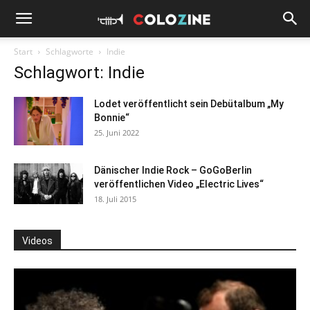
Start
Schlagworte
Indie
Schlagwort: Indie
Lodet veröffentlicht sein Debütalbum „My
Bonnie“
25. Juni 2022
Dänischer Indie Rock – GoGoBerlin
veröffentlichen Video „Electric Lives“
18. Juli 2015
Videos