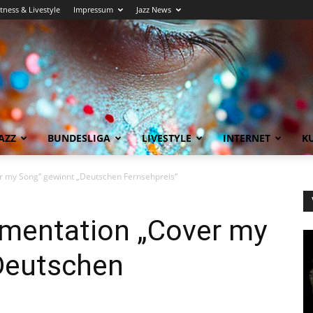
itness & Livestyle
Impressum
Jazz News
AZZ
BUNDESLIGA
LIVESTYLE
INTERNET
KU
 my Song“ gewinnt „Deutschen Fernsehpreis“
mentation „Cover my
Deutschen