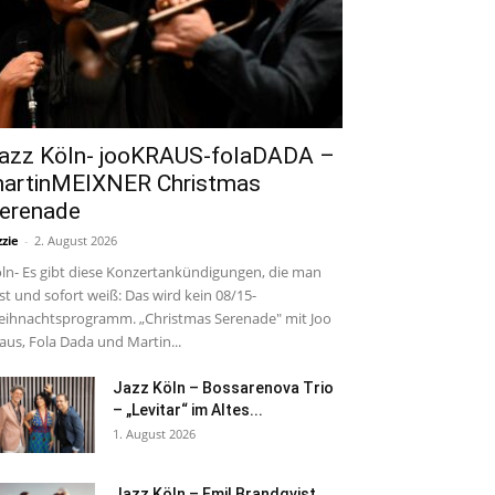
azz Köln- jooKRAUS-folaDADA –
artinMEIXNER Christmas
erenade
zzie
-
2. August 2026
ln- Es gibt diese Konzertankündigungen, die man
est und sofort weiß: Das wird kein 08/15-
ihnachtsprogramm. „Christmas Serenade" mit Joo
aus, Fola Dada und Martin...
Jazz Köln – Bossarenova Trio
– „Levitar“ im Altes...
1. August 2026
Jazz Köln – Emil Brandqvist