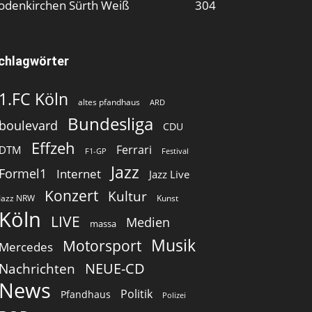
odenkirchen Sürth Weiß
304
chlagwörter
1.FC Köln
altes pfandhaus
ARD
Bundesliga
boulevard
CDU
Effzeh
Ferrari
DTM
F1-GP
Festival
Jazz
Formel1
Internet
Jazz Live
Konzert
Kultur
Jazz NRW
Kunst
Köln
LIVE
Medien
massa
Musik
Motorsport
Mercedes
Nachrichten
NEUE-CD
News
Politik
Pfandhaus
Polizei