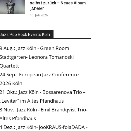
selbst zurück – Neues Album
„ADAM“...
16. Juli 2026
Jazz Pop Rock Events Köln
9 Aug.:
Jazz Köln - Green Room
Stadtgarten- Leonora Tomanoski
Quartett
24 Sep.:
European Jazz Conference
2026 Köln
21 Okt.:
Jazz Köln - Bossarenova Trio –
„Levitar“ im Altes Pfandhaus
8 Nov.:
Jazz Köln - Emil Brandqvist Trio-
Altes Pfandhaus
4 Dez.:
Jazz Köln- jooKRAUS-folaDADA -