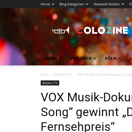
Home
Blog-Kategorien
Netzwerk Bubble
F
Köln
News
COLOZINE
Magazin
HOME
POP ROCK
KÖLN
J
Start
Medien TV
VOX Musik-Dokumentation „Cover
Medien TV
VOX Musik-Doku
Song“ gewinnt „
Fernsehpreis“