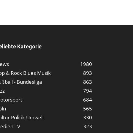
eliebte Kategorie
ews
1980
op & Rock Blues Musik
893
ußball - Bundesliga
863
azz
794
otorsport
684
öln
565
ultur Politik Umwelt
330
edien TV
323