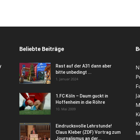
Beliebte Beiträge
B
y
Rast auf der A31 dann aber
N
bitte unbedingt ...
P
1. Januar 2024
F
J
1.FC Köln – Daum guckt in
Hoffenheim in die Röhre
M
10. Mai 2009
K
K
Eindrucksvolle Lehrstunde!
M
Claus Kleber (ZDF) Vortrag zum
Journalismus an der...