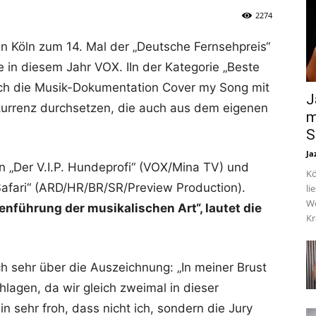
2274
n Köln zum 14. Mal der „Deutsche Fernsehpreis“
e in diesem Jahr VOX. IIn der Kategorie „Beste
ich die Musik-Dokumentation Cover my Song mit
J
kurrenz durchsetzen, die auch aus dem eigenen
m
S
Ja
 „Der V.I.P. Hundeprofi“ (VOX/Mina TV) und
Kö
afari“ (ARD/HR/BR/SR/Preview Production).
li
We
führung der musikalischen Art“, lautet die
Kr
h sehr über die Auszeichnung: „In meiner Brust
agen, da wir gleich zweimal in dieser
n sehr froh, dass nicht ich, sondern die Jury