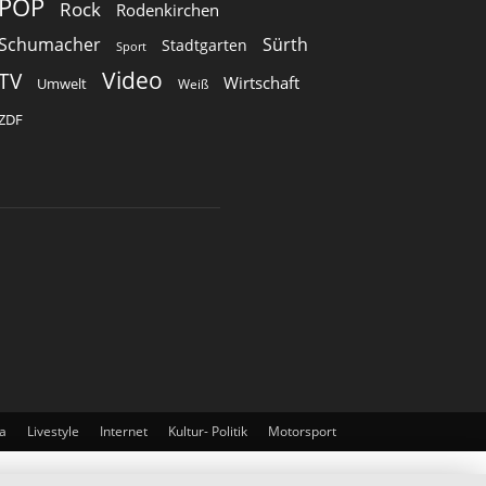
POP
Rock
Rodenkirchen
Schumacher
Sürth
Stadtgarten
Sport
Video
TV
Wirtschaft
Umwelt
Weiß
ZDF
a
Livestyle
Internet
Kultur- Politik
Motorsport