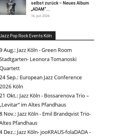
selbst zurück – Neues Album
„ADAM“...
16. Juli 2026
Jazz Pop Rock Events Köln
9 Aug.:
Jazz Köln - Green Room
Stadtgarten- Leonora Tomanoski
Quartett
24 Sep.:
European Jazz Conference
2026 Köln
21 Okt.:
Jazz Köln - Bossarenova Trio –
„Levitar“ im Altes Pfandhaus
8 Nov.:
Jazz Köln - Emil Brandqvist Trio-
Altes Pfandhaus
4 Dez.:
Jazz Köln- jooKRAUS-folaDADA -