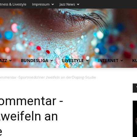
itness & Livestyle
Impressum
Jazz News
AZZ
BUNDESLIGA
LIVESTYLE
INTERNET
KU
ommentar -Sportmediziner zweifeln an derDoping-Studie
ommentar -
weifeln an
e