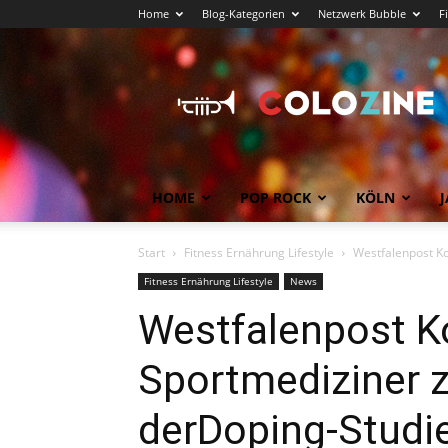
Home
Blog-Kategorien
Netzwerk Bubble
F
Köln
News
COLOZINE
Magazin
HOME
POP ROCK
KÖLN
J
Start
Fitness Ernährung Lifestyle
Westfalenpost K
Fitness Ernährung Lifestyle
News
Westfalenpost K
Sportmediziner z
derDoping-Studi