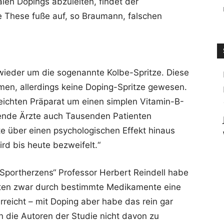
len Dopings abzuleiten, findet der
e These fuße auf, so Braumann, falschen
r wieder um die sogenannte Kolbe-Spritze. Diese
men, allerdings keine Doping-Spritze gewesen.
eichten Präparat um einen simplen Vitamin-B-
ende Ärzte auch Tausenden Patienten
te über einen psychologischen Effekt hinaus
d bis heute bezweifelt.“
es Sportherzens“ Professor Herbert Reindell habe
nten zwar durch bestimmte Medikamente eine
rreicht – mit Doping aber habe das rein gar
n die Autoren der Studie nicht davon zu