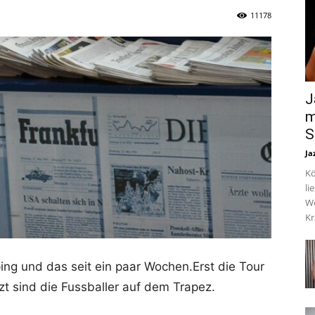
11178
J
m
S
Ja
Kö
li
We
Kr
ing und das seit ein paar Wochen.Erst die Tour
zt sind die Fussballer auf dem Trapez.