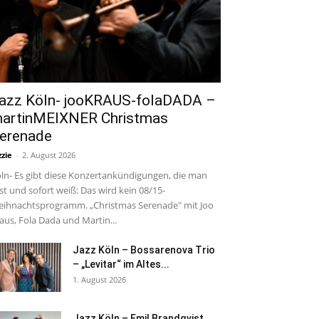
azz Köln- jooKRAUS-folaDADA –
artinMEIXNER Christmas
erenade
zzie
-
2. August 2026
ln- Es gibt diese Konzertankündigungen, die man
est und sofort weiß: Das wird kein 08/15-
ihnachtsprogramm. „Christmas Serenade" mit Joo
aus, Fola Dada und Martin...
Jazz Köln – Bossarenova Trio
– „Levitar“ im Altes...
1. August 2026
Jazz Köln – Emil Brandqvist