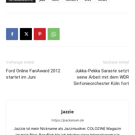
Vorheriger Artikel
Nächster Artikel
Ford Online FanAward 2012
Jukka-Pekka Saraste setzt
startet im Juni
seine Arbeit mit dem WDR
Sinfonieorchester Köln fort
Jazzie
https://packeisen.de
Jazzie ist mein Nickname als Jazzmusiker. COLOZINE Magazin
ist mein Blog. Beruflich bin ich Inhaber einer Internetagentur in