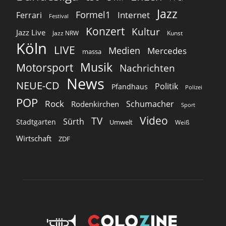
Jazz
Formel1
Internet
Ferrari
Festival
Konzert
Kultur
Jazz Live
Jazz NRW
Kunst
Köln
LIVE
Medien
Mercedes
massa
Musik
Motorsport
Nachrichten
News
NEUE-CD
Politik
Pfandhaus
Polizei
POP
Rock
Schumacher
Rodenkirchen
Sport
Video
TV
Sürth
Stadtgarten
Umwelt
Weiß
Wirtschaft
ZDF