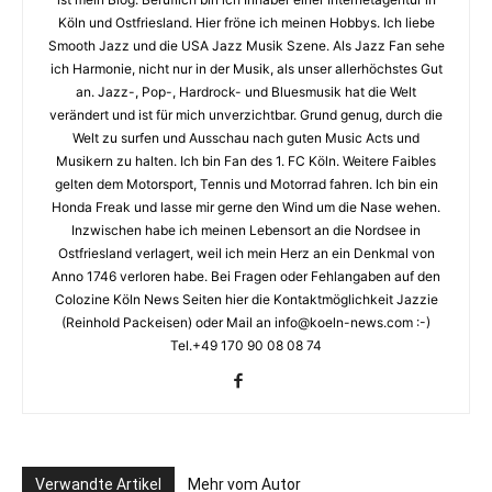
Köln und Ostfriesland. Hier fröne ich meinen Hobbys. Ich liebe
Smooth Jazz und die USA Jazz Musik Szene. Als Jazz Fan sehe
ich Harmonie, nicht nur in der Musik, als unser allerhöchstes Gut
an. Jazz-, Pop-, Hardrock- und Bluesmusik hat die Welt
verändert und ist für mich unverzichtbar. Grund genug, durch die
Welt zu surfen und Ausschau nach guten Music Acts und
Musikern zu halten. Ich bin Fan des 1. FC Köln. Weitere Faibles
gelten dem Motorsport, Tennis und Motorrad fahren. Ich bin ein
Honda Freak und lasse mir gerne den Wind um die Nase wehen.
Inzwischen habe ich meinen Lebensort an die Nordsee in
Ostfriesland verlagert, weil ich mein Herz an ein Denkmal von
Anno 1746 verloren habe. Bei Fragen oder Fehlangaben auf den
Colozine Köln News Seiten hier die Kontaktmöglichkeit Jazzie
(Reinhold Packeisen) oder Mail an info@koeln-news.com :-)
Tel.+49 170 90 08 08 74
Verwandte Artikel
Mehr vom Autor