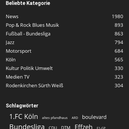
Beliebte Kategorie
News
1980
Pop & Rock Blues Musik
893
Fußball - Bundesliga
863
Jazz
794
Motorsport
684
Köln
565
Kultur Politik Umwelt
330
Medien TV
323
Rodenkirchen Sürth Weiß
304
Schlagwörter
1.FC Köln
boulevard
altes pfandhaus
ARD
Bundesliga
Effzeh
DTM
CDU
F1-GP