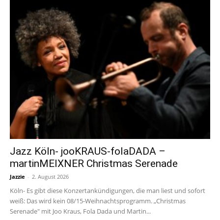
Jazz Köln- jooKRAUS-folaDADA –
martinMEIXNER Christmas Serenade
Jazzie
-
2. August 2026
Köln- Es gibt diese Konzertankündigungen, die man liest und sofort
weiß: Das wird kein 08/15-Weihnachtsprogramm. „Christmas
Serenade" mit Joo Kraus, Fola Dada und Martin...