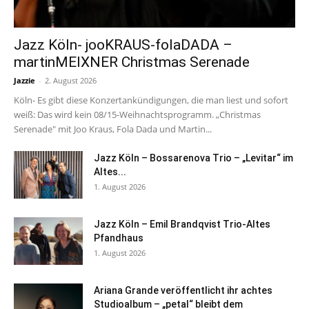
Jazz Köln- jooKRAUS-folaDADA –
martinMEIXNER Christmas Serenade
Jazzie
-
2. August 2026
Köln- Es gibt diese Konzertankündigungen, die man liest und sofort
weiß: Das wird kein 08/15-Weihnachtsprogramm. „Christmas
Serenade" mit Joo Kraus, Fola Dada und Martin...
Jazz Köln – Bossarenova Trio – „Levitar“ im
Altes...
1. August 2026
Jazz Köln – Emil Brandqvist Trio-Altes
Pfandhaus
1. August 2026
Ariana Grande veröffentlicht ihr achtes
Studioalbum – „petal“ bleibt dem