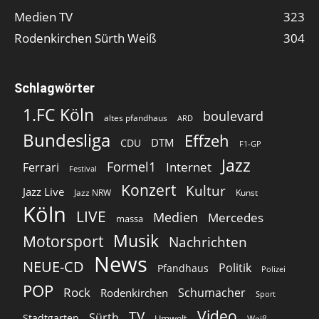
Medien TV
323
Rodenkirchen Sürth Weiß
304
Schlagwörter
1.FC Köln
boulevard
altes pfandhaus
ARD
Bundesliga
Effzeh
DTM
CDU
F1-GP
Jazz
Formel1
Internet
Ferrari
Festival
Konzert
Kultur
Jazz Live
Jazz NRW
Kunst
Köln
LIVE
Medien
Mercedes
massa
Musik
Motorsport
Nachrichten
News
NEUE-CD
Politik
Pfandhaus
Polizei
POP
Rock
Schumacher
Rodenkirchen
Sport
Video
TV
Sürth
Stadtgarten
Umwelt
Weiß