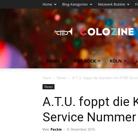
Home
Blog-Kategorien
Netzwerk Bubble
F
Köln
News
COLOZINE
Magazin
HOME
POP ROCK
KÖLN
J
Start
News
A.T.U. foppt die Kunden mit 0180 Ser
News
A.T.U. foppt die
Service Nummer
Von
Packie
-
9. Dezember 2010