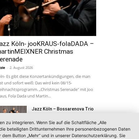
azz Köln- jooKRAUS-folaDADA –
artinMEIXNER Christmas
erenade
zzie
-
2. August 2026
ln- Es gibt diese Konzertankündigungen, die man
est und sofort weiß: Das wird kein 08/15-
ihnachtsprogramm. „Christmas Serenade" mit Joo
aus, Fola Dada und Martin...
Jazz Köln – Bossarenova Trio
– „Levitar“ im Altes...
1. August 2026
zu integrieren. Wenn Sie auf die Schaltfläche „Alle
d die beteiligten Drittunternehmen Ihre personenbezogenen Daten
r dem Button „Mehr“ und in unserer Datenschutzerklärung. Sie
Jazz Köln – Emil Brandqvist