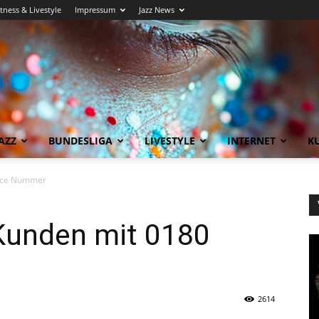
itness & Livestyle
Impressum
Jazz News
AZZ
BUNDESLIGA
LIVESTYLE
INTERNET
KU
vice Nummer
 Kunden mit 0180
2614