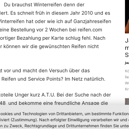
Du brauchst Winterreifen denn der
ert. Es schneit früh in diesem Jahr 2010 und es
Winterreifen hat oder wie ich auf Ganzjahreseifen
 Meine Bestellung vor 2 Wochen bei reifen.com
fortiger Bezahlung per Karte schlug fehl. Nach
J
r können wir die gewünschten Reifen nicht
m
S
Ja
lgt vor und macht den Versuch über das
Kö
li
Reifen und Service Points? Im Netz natürlich.
We
Kr
toteile Unger kurz A.T.U. Bei der Suche nach der
2348 und bekomme eine freundliche Ansage die
eit geschlossen. Noch mache ich mir keine
okies und Technologien von Drittanbietern, um bestimmte Funktionen 
e nur (14 Ct./Min. aus dt. Festnetz, Mobil max.
iviert (Zustimmung). Nach erfolgter Einwilligung verarbeiten wir un
nen zu Zweck, Rechtsgrundlage und Drittunternehmen finden Sie unte