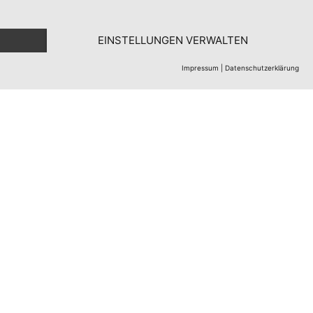
Trio-Altes Pfandhaus
1. August 2026
EINSTELLUNGEN VERWALTEN
Ariana Grande veröffentlicht
Impressum
|
Datenschutzerklärung
ihr achtes Studioalbum –
„petal“ bleibt dem
Rekordkurs...
31. Juli 2026
Backstreet Boys
veröffentlichen neue Single
„Bottle Up“ für den dritten
PAW-Patrol-Kinofilm
21. Juli 2026
Shakira trifft wieder ins
Schwarze: „Dai Dai“ erobert die
Chartspitze
16. Juli 2026
Adam Lambert findet zu sich