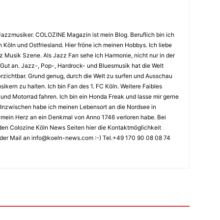
Jazzmusiker. COLOZINE Magazin ist mein Blog. Beruflich bin ich
n Köln und Ostfriesland. Hier fröne ich meinen Hobbys. Ich liebe
Musik Szene. Als Jazz Fan sehe ich Harmonie, nicht nur in der
 Gut an. Jazz-, Pop-, Hardrock- und Bluesmusik hat die Welt
erzichtbar. Grund genug, durch die Welt zu surfen und Ausschau
kern zu halten. Ich bin Fan des 1. FC Köln. Weitere Faibles
und Motorrad fahren. Ich bin ein Honda Freak und lasse mir gerne
Inzwischen habe ich meinen Lebensort an die Nordsee in
ch mein Herz an ein Denkmal von Anno 1746 verloren habe. Bei
en Colozine Köln News Seiten hier die Kontaktmöglichkeit
der Mail an info@koeln-news.com :-) Tel.+49 170 90 08 08 74