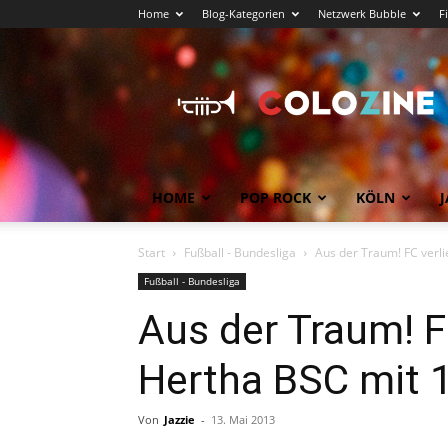
Home
Blog-Kategorien
Netzwerk Bubble
F
Köln
News
COLOZINE
Magazin
HOME
POP ROCK
KÖLN
J
Start
Fußball - Bundesliga
Aus der Traum! FC verli
Fußball - Bundesliga
Aus der Traum! F
Hertha BSC mit 
Von
Jazzie
-
13. Mai 2013