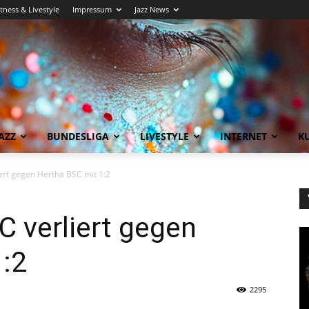
itness & Livestyle
Impressum
Jazz News
AZZ
BUNDESLIGA
LIVESTYLE
INTERNET
KU
ert gegen Hertha BSC mit 1:2
C verliert gegen
1:2
2295