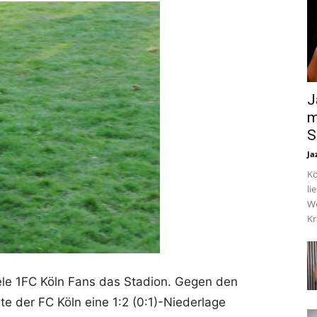
J
m
S
Ja
Kö
li
We
Kr
iele 1FC Köln Fans das Stadion. Gegen den
te der FC Köln eine 1:2 (0:1)-Niederlage