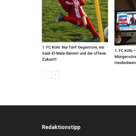
1. FC Köln: Nur fünf Gegentore, ein
1. FC Köln 
Said-El-Mala-Bämm! und die offene
Müngersdor
Zukunft
Heidenheim
Redaktionstipp