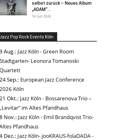
selbst zurück – Neues Album
„ADAM“...
16. Juli 2026
Jazz Pop Rock Events Köln
9 Aug.:
Jazz Köln - Green Room
Stadtgarten- Leonora Tomanoski
Quartett
24 Sep.:
European Jazz Conference
2026 Köln
21 Okt.:
Jazz Köln - Bossarenova Trio –
„Levitar“ im Altes Pfandhaus
8 Nov.:
Jazz Köln - Emil Brandqvist Trio-
Altes Pfandhaus
4 Dez.:
Jazz Köln- jooKRAUS-folaDADA -