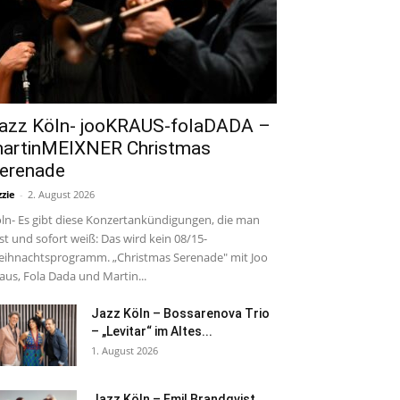
azz Köln- jooKRAUS-folaDADA –
artinMEIXNER Christmas
erenade
zzie
-
2. August 2026
ln- Es gibt diese Konzertankündigungen, die man
est und sofort weiß: Das wird kein 08/15-
ihnachtsprogramm. „Christmas Serenade" mit Joo
aus, Fola Dada und Martin...
Jazz Köln – Bossarenova Trio
– „Levitar“ im Altes...
1. August 2026
Jazz Köln – Emil Brandqvist