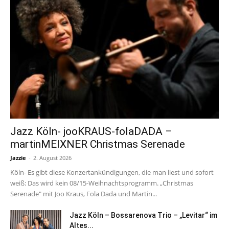
Jazz Köln- jooKRAUS-folaDADA –
martinMEIXNER Christmas Serenade
Jazzie
-
2. August 2026
Köln- Es gibt diese Konzertankündigungen, die man liest und sofort
weiß: Das wird kein 08/15-Weihnachtsprogramm. „Christmas
Serenade" mit Joo Kraus, Fola Dada und Martin...
Jazz Köln – Bossarenova Trio – „Levitar“ im
Altes...