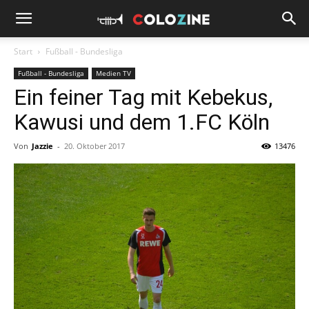
Start
Fußball - Bundesliga
Fußball - Bundesliga
Medien TV
Ein feiner Tag mit Kebekus,
Kawusi und dem 1.FC Köln
Von
Jazzie
-
20. Oktober 2017
13476