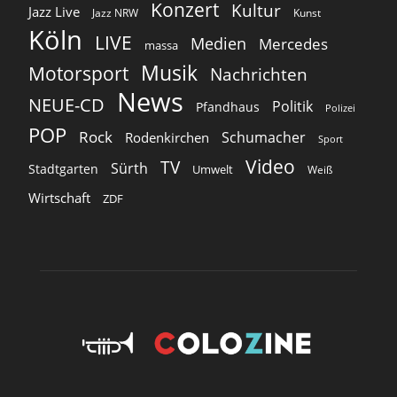
Konzert
Kultur
Jazz Live
Jazz NRW
Kunst
Köln
LIVE
Medien
Mercedes
massa
Musik
Motorsport
Nachrichten
News
NEUE-CD
Politik
Pfandhaus
Polizei
POP
Rock
Schumacher
Rodenkirchen
Sport
Video
TV
Sürth
Stadtgarten
Umwelt
Weiß
Wirtschaft
ZDF