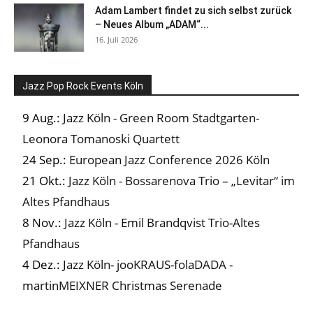
Adam Lambert findet zu sich selbst zurück
– Neues Album „ADAM“...
16. Juli 2026
Jazz Pop Rock Events Köln
9 Aug.:
Jazz Köln - Green Room Stadtgarten-
Leonora Tomanoski Quartett
24 Sep.:
European Jazz Conference 2026 Köln
21 Okt.:
Jazz Köln - Bossarenova Trio – „Levitar“ im
Altes Pfandhaus
8 Nov.:
Jazz Köln - Emil Brandqvist Trio-Altes
Pfandhaus
4 Dez.:
Jazz Köln- jooKRAUS-folaDADA -
martinMEIXNER Christmas Serenade