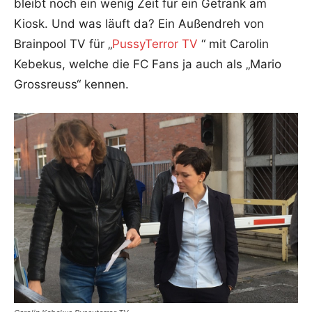
bleibt noch ein wenig Zeit für ein Getränk am
Kiosk. Und was läuft da? Ein Außendreh von
Brainpool TV für „
PussyTerror TV
“ mit Carolin
Kebekus, welche die FC Fans ja auch als „Mario
Grossreuss“ kennen.