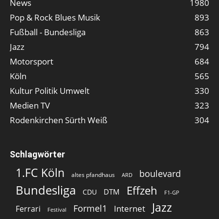
News
1980
Pop & Rock Blues Musik
893
Fußball - Bundesliga
863
Jazz
794
Motorsport
684
Köln
565
Kultur Politik Umwelt
330
Medien TV
323
Rodenkirchen Sürth Weiß
304
Schlagwörter
1.FC Köln
boulevard
altes pfandhaus
ARD
Bundesliga
Effzeh
DTM
CDU
F1-GP
Jazz
Formel1
Internet
Ferrari
Festival