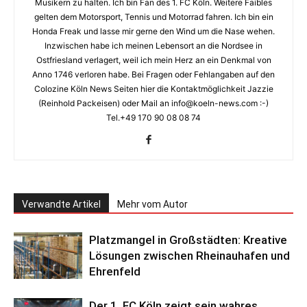
Musikern zu halten. Ich bin Fan des 1. FC Köln. Weitere Faibles
gelten dem Motorsport, Tennis und Motorrad fahren. Ich bin ein
Honda Freak und lasse mir gerne den Wind um die Nase wehen.
Inzwischen habe ich meinen Lebensort an die Nordsee in
Ostfriesland verlagert, weil ich mein Herz an ein Denkmal von
Anno 1746 verloren habe. Bei Fragen oder Fehlangaben auf den
Colozine Köln News Seiten hier die Kontaktmöglichkeit Jazzie
(Reinhold Packeisen) oder Mail an info@koeln-news.com :-)
Tel.+49 170 90 08 08 74
Verwandte Artikel
Mehr vom Autor
Platzmangel in Großstädten: Kreative
Lösungen zwischen Rheinauhafen und
Ehrenfeld
Der 1. FC Köln zeigt sein wahres