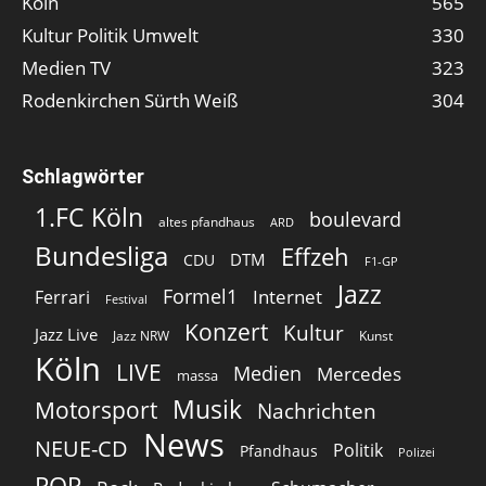
Köln
565
Kultur Politik Umwelt
330
Medien TV
323
Rodenkirchen Sürth Weiß
304
Schlagwörter
1.FC Köln
boulevard
altes pfandhaus
ARD
Bundesliga
Effzeh
DTM
CDU
F1-GP
Jazz
Formel1
Internet
Ferrari
Festival
Konzert
Kultur
Jazz Live
Jazz NRW
Kunst
Köln
LIVE
Medien
Mercedes
massa
Musik
Motorsport
Nachrichten
News
NEUE-CD
Politik
Pfandhaus
Polizei
POP