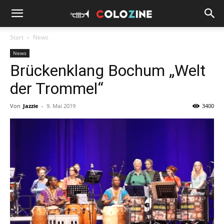
Start
News
News
Brückenklang Bochum „Welt
der Trommel“
Von
Jazzie
-
9. Mai 2019
3400