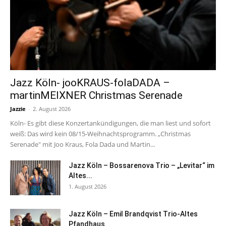
Jazz Köln- jooKRAUS-folaDADA –
martinMEIXNER Christmas Serenade
Jazzie
-
2. August 2026
Köln- Es gibt diese Konzertankündigungen, die man liest und sofort
weiß: Das wird kein 08/15-Weihnachtsprogramm. „Christmas
Serenade" mit Joo Kraus, Fola Dada und Martin...
Jazz Köln – Bossarenova Trio – „Levitar“ im
Altes...
1. August 2026
Jazz Köln – Emil Brandqvist Trio-Altes
Pfandhaus