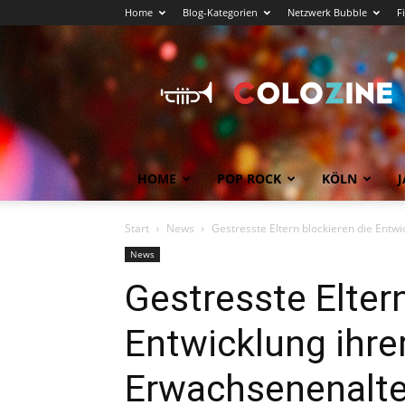
Home
Blog-Kategorien
Netzwerk Bubble
F
Köln
News
COLOZINE
Magazin
HOME
POP ROCK
KÖLN
J
Start
News
Gestresste Eltern blockieren die Entwi
News
Gestresste Elter
Entwicklung ihrer
Erwachsenenalte