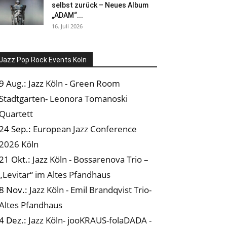
selbst zurück – Neues Album
„ADAM“...
16. Juli 2026
Jazz Pop Rock Events Köln
9 Aug.:
Jazz Köln - Green Room
Stadtgarten- Leonora Tomanoski
Quartett
24 Sep.:
European Jazz Conference
2026 Köln
21 Okt.:
Jazz Köln - Bossarenova Trio –
„Levitar“ im Altes Pfandhaus
8 Nov.:
Jazz Köln - Emil Brandqvist Trio-
Altes Pfandhaus
4 Dez.:
Jazz Köln- jooKRAUS-folaDADA -