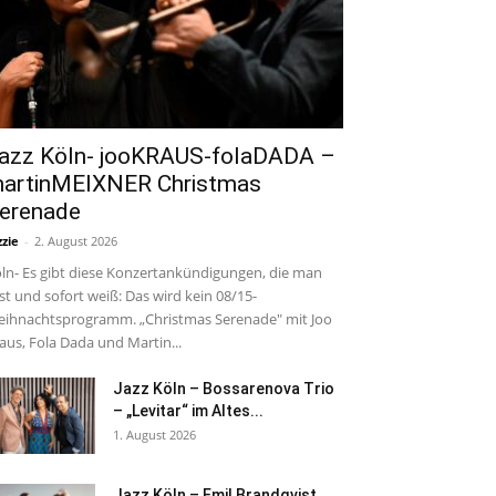
azz Köln- jooKRAUS-folaDADA –
artinMEIXNER Christmas
erenade
zzie
-
2. August 2026
ln- Es gibt diese Konzertankündigungen, die man
est und sofort weiß: Das wird kein 08/15-
ihnachtsprogramm. „Christmas Serenade" mit Joo
aus, Fola Dada und Martin...
Jazz Köln – Bossarenova Trio
– „Levitar“ im Altes...
1. August 2026
Jazz Köln – Emil Brandqvist