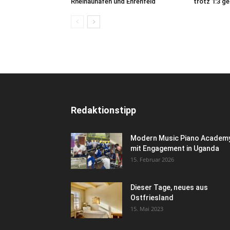
Rheinauhafen und Ehrenfeld
trotz 1:3 g
Redaktionstipp
Modern Music Piano Academ
mit Engagement in Uganda
15. Februar 2026
Dieser Tage, neues aus
Ostfriesland
15. Mai 2023