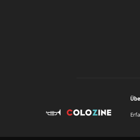
Übe
Erf