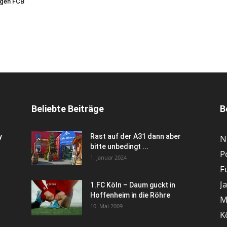
egen FCB
Beliebte Beiträge
B
y
Rast auf der A31 dann aber
N
bitte unbedingt ...
P
1. Januar 2024
F
J
1.FC Köln – Daum guckt in
Hoffenheim in die Röhre
M
10. Mai 2009
K