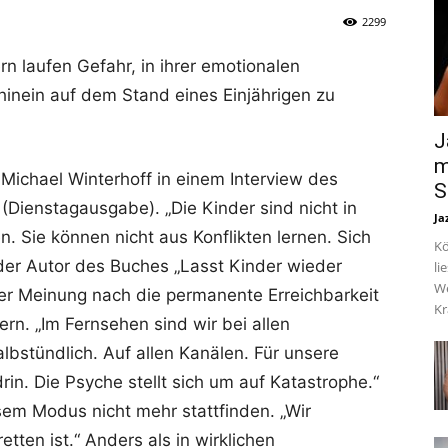
2299
rn laufen Gefahr, in ihrer emotionalen
hinein auf dem Stand eines Einjährigen zu
J
m
Michael Winterhoff in einem Interview des
S
(Dienstagausgabe). „Die Kinder sind nicht in
Ja
Sie können nicht aus Konflikten lernen. Sich
Kö
 der Autor des Buches „Lasst Kinder wieder
li
We
ner Meinung nach die permanente Erreichbarkeit
Kr
rn. „Im Fernsehen sind wir bei allen
albstündlich. Auf allen Kanälen. Für unsere
in. Die Psyche stellt sich um auf Katastrophe.“
esem Modus nicht mehr stattfinden. „Wir
tten ist.“ Anders als in wirklichen