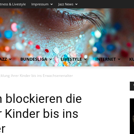
itness & Livestyle
Impressum
Jazz News
AZZ
BUNDESLIGA
LIVESTYLE
INTERNET
KU
cklung ihrer Kinder bis ins Erwachsenenalter
n blockieren die
 Kinder bis ins
r