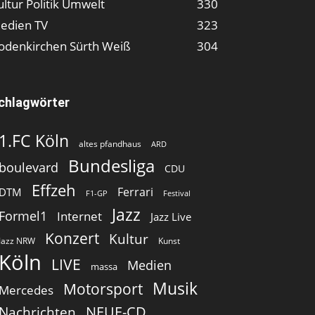
ultur Politik Umwelt
330
edien TV
323
odenkirchen Sürth Weiß
304
chlagwörter
1.FC Köln
altes pfandhaus
ARD
Bundesliga
boulevard
CDU
Effzeh
Ferrari
DTM
F1-GP
Festival
Jazz
Formel1
Internet
Jazz Live
Konzert
Kultur
Jazz NRW
Kunst
Köln
LIVE
Medien
massa
Musik
Motorsport
Mercedes
Nachrichten
NEUE-CD