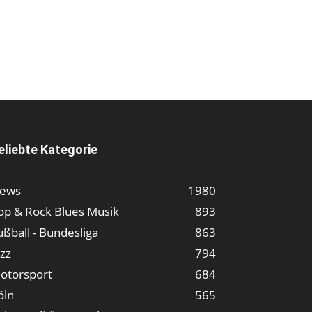
eliebte Kategorie
ews
1980
op & Rock Blues Musik
893
ußball - Bundesliga
863
azz
794
otorsport
684
öln
565