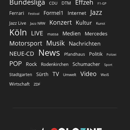
Bundesliga
Effzeh
DTM
CDU
F1-GP
Jazz
Formel1
Internet
Ferrari
Festival
Konzert
Kultur
Jazz Live
Jazz NRW
Kunst
Köln
LIVE
Medien
Mercedes
massa
Musik
Motorsport
Nachrichten
News
NEUE-CD
Politik
Pfandhaus
Polizei
POP
Rock
Schumacher
Rodenkirchen
Sport
Video
TV
Sürth
Stadtgarten
Umwelt
Weiß
Wirtschaft
ZDF