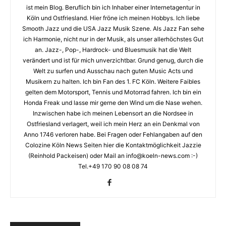
ist mein Blog. Beruflich bin ich Inhaber einer Internetagentur in
Köln und Ostfriesland. Hier fröne ich meinen Hobbys. Ich liebe
Smooth Jazz und die USA Jazz Musik Szene. Als Jazz Fan sehe
ich Harmonie, nicht nur in der Musik, als unser allerhöchstes Gut
an. Jazz-, Pop-, Hardrock- und Bluesmusik hat die Welt
verändert und ist für mich unverzichtbar. Grund genug, durch die
Welt zu surfen und Ausschau nach guten Music Acts und
Musikern zu halten. Ich bin Fan des 1. FC Köln. Weitere Faibles
gelten dem Motorsport, Tennis und Motorrad fahren. Ich bin ein
Honda Freak und lasse mir gerne den Wind um die Nase wehen.
Inzwischen habe ich meinen Lebensort an die Nordsee in
Ostfriesland verlagert, weil ich mein Herz an ein Denkmal von
Anno 1746 verloren habe. Bei Fragen oder Fehlangaben auf den
Colozine Köln News Seiten hier die Kontaktmöglichkeit Jazzie
(Reinhold Packeisen) oder Mail an info@koeln-news.com :-)
Tel.+49 170 90 08 08 74