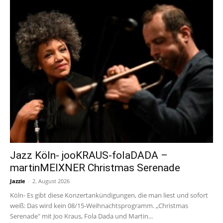
Jazz Köln- jooKRAUS-folaDADA –
martinMEIXNER Christmas Serenade
Jazzie
-
2. August 2026
Köln- Es gibt diese Konzertankündigungen, die man liest und sofort
weiß: Das wird kein 08/15-Weihnachtsprogramm. „Christmas
Serenade" mit Joo Kraus, Fola Dada und Martin...