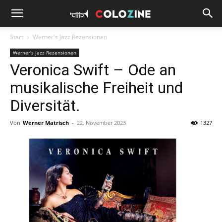
Start
Werner's Jazz Rezensionen
Werner's Jazz Rezensionen
Veronica Swift – Ode an
musikalische Freiheit und
Diversität.
Von
Werner Matrisch
-
22. November 2023
1327