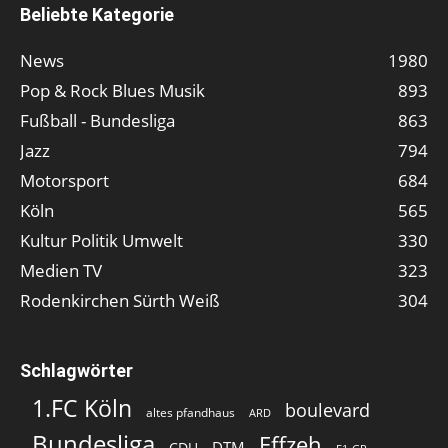
Beliebte Kategorie
News
1980
Pop & Rock Blues Musik
893
Fußball - Bundesliga
863
Jazz
794
Motorsport
684
Köln
565
Kultur Politik Umwelt
330
Medien TV
323
Rodenkirchen Sürth Weiß
304
Schlagwörter
1.FC Köln
boulevard
altes pfandhaus
ARD
Bundesliga
Effzeh
DTM
CDU