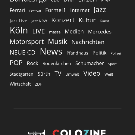
F1-GP
Jazz
Formel1
Internet
Ferrari
Festival
Konzert
Kultur
Jazz Live
Jazz NRW
Kunst
Köln
LIVE
Medien
Mercedes
massa
Musik
Motorsport
Nachrichten
News
NEUE-CD
Politik
Pfandhaus
Polizei
POP
Rock
Schumacher
Rodenkirchen
Sport
Video
TV
Sürth
Stadtgarten
Umwelt
Weiß
Wirtschaft
ZDF