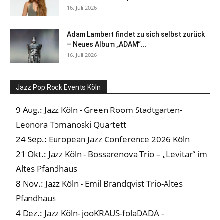
16. Juli 2026
Adam Lambert findet zu sich selbst zurück
– Neues Album „ADAM“...
16. Juli 2026
Jazz Pop Rock Events Köln
9 Aug.:
Jazz Köln - Green Room Stadtgarten-
Leonora Tomanoski Quartett
24 Sep.:
European Jazz Conference 2026 Köln
21 Okt.:
Jazz Köln - Bossarenova Trio – „Levitar“ im
Altes Pfandhaus
8 Nov.:
Jazz Köln - Emil Brandqvist Trio-Altes
Pfandhaus
4 Dez.:
Jazz Köln- jooKRAUS-folaDADA -