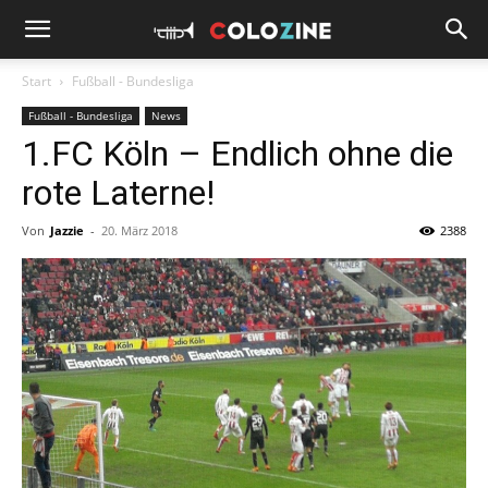
Start
Fußball - Bundesliga
Fußball - Bundesliga
News
1.FC Köln – Endlich ohne die
rote Laterne!
Von
Jazzie
-
20. März 2018
2388