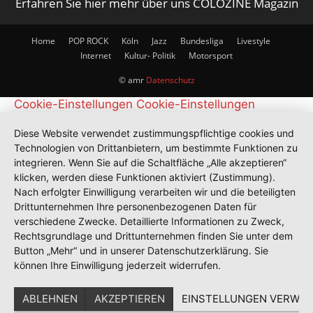
Erfahren Sie hier mehr über uns COLOZINE Magazin
Home
POP ROCK
Köln
Jazz
Bundesliga
Livestyle
Internet
Kultur- Politik
Motorsport
© amr
Datenschutz
Cookie-Einstellungen
Cookie-Einstellungen
Diese Website verwendet zustimmungspflichtige cookies und
Technologien von Drittanbietern, um bestimmte Funktionen zu
integrieren. Wenn Sie auf die Schaltfläche „Alle akzeptieren“
klicken, werden diese Funktionen aktiviert (Zustimmung).
Nach erfolgter Einwilligung verarbeiten wir und die beteiligten
Drittunternehmen Ihre personenbezogenen Daten für
verschiedene Zwecke. Detaillierte Informationen zu Zweck,
Rechtsgrundlage und Drittunternehmen finden Sie unter dem
Button „Mehr“ und in unserer Datenschutzerklärung. Sie
können Ihre Einwilligung jederzeit widerrufen.
ABLEHNEN
AKZEPTIEREN
EINSTELLUNGEN VERWAL