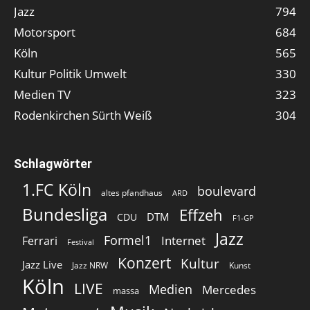
Jazz
794
Motorsport
684
Köln
565
Kultur Politik Umwelt
330
Medien TV
323
Rodenkirchen Sürth Weiß
304
Schlagwörter
1.FC Köln
boulevard
altes pfandhaus
ARD
Bundesliga
Effzeh
DTM
CDU
F1-GP
Jazz
Formel1
Internet
Ferrari
Festival
Konzert
Kultur
Jazz Live
Jazz NRW
Kunst
Köln
LIVE
Medien
Mercedes
massa