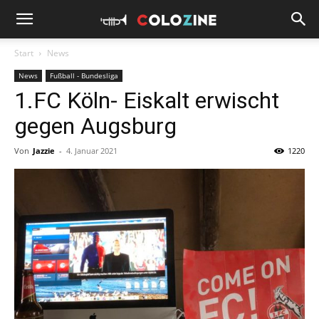
Start
News
News
Fußball - Bundesliga
1.FC Köln- Eiskalt erwischt
gegen Augsburg
Von
Jazzie
-
4. Januar 2021
1220