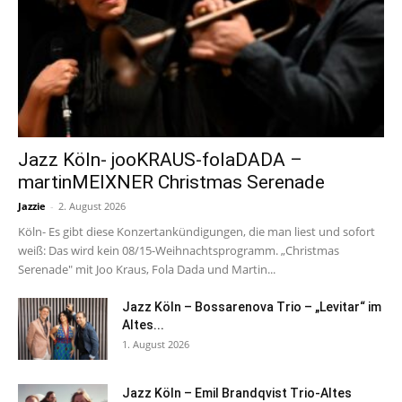
Jazz Köln- jooKRAUS-folaDADA –
martinMEIXNER Christmas Serenade
Jazzie
-
2. August 2026
Köln- Es gibt diese Konzertankündigungen, die man liest und sofort
weiß: Das wird kein 08/15-Weihnachtsprogramm. „Christmas
Serenade" mit Joo Kraus, Fola Dada und Martin...
Jazz Köln – Bossarenova Trio – „Levitar“ im
Altes...
1. August 2026
Jazz Köln – Emil Brandqvist Trio-Altes