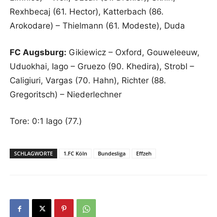
Rexhbecaj (61. Hector), Katterbach (86.
Arokodare) – Thielmann (61. Modeste), Duda
FC Augsburg:
Gikiewicz – Oxford, Gouweleeuw,
Uduokhai, Iago – Gruezo (90. Khedira), Strobl –
Caligiuri, Vargas (70. Hahn), Richter (88.
Gregoritsch) – Niederlechner
Tore: 0:1 Iago (77.)
SCHLAGWORTE
1.FC Köln
Bundesliga
Effzeh