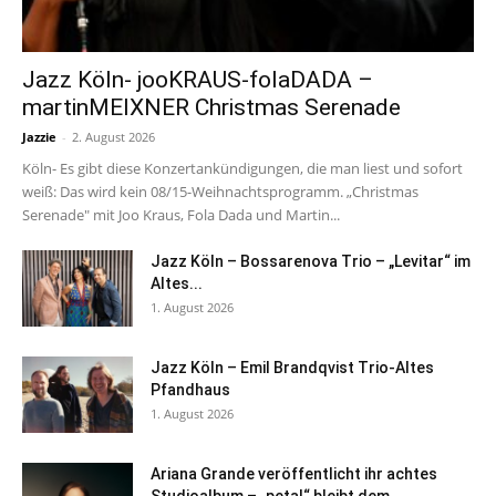
Jazz Köln- jooKRAUS-folaDADA –
martinMEIXNER Christmas Serenade
Jazzie
-
2. August 2026
Köln- Es gibt diese Konzertankündigungen, die man liest und sofort
weiß: Das wird kein 08/15-Weihnachtsprogramm. „Christmas
Serenade" mit Joo Kraus, Fola Dada und Martin...
Jazz Köln – Bossarenova Trio – „Levitar“ im
Altes...
1. August 2026
Jazz Köln – Emil Brandqvist Trio-Altes
Pfandhaus
1. August 2026
Ariana Grande veröffentlicht ihr achtes