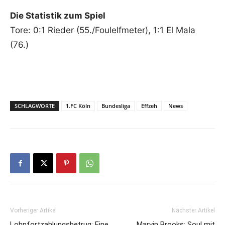
Die Statistik zum Spiel
Tore: 0:1 Rieder (55./Foulelfmeter), 1:1 El Mala
(76.)
SCHLAGWORTE
1.FC Köln
Bundesliga
Effzeh
News
Vorheriger Artikel
Nächster Artikel
Lohnfortzahlungsbetrug: Eine
Marvin Brooks: Soul mit