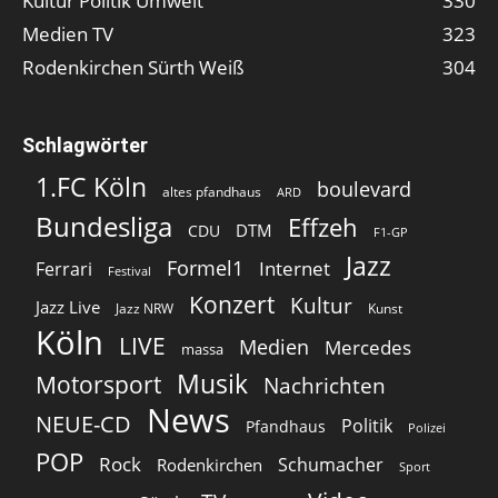
Kultur Politik Umwelt
330
Medien TV
323
Rodenkirchen Sürth Weiß
304
Schlagwörter
1.FC Köln
boulevard
altes pfandhaus
ARD
Bundesliga
Effzeh
DTM
CDU
F1-GP
Jazz
Formel1
Internet
Ferrari
Festival
Konzert
Kultur
Jazz Live
Jazz NRW
Kunst
Köln
LIVE
Medien
Mercedes
massa
Musik
Motorsport
Nachrichten
News
NEUE-CD
Politik
Pfandhaus
Polizei
POP
Rock
Schumacher
Rodenkirchen
Sport