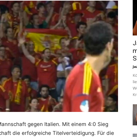
J
m
S
Ja
Kö
li
We
Kr
Mannschaft gegen Italien. Mit einem 4:0 Sieg
aft die erfolgreiche Titelverteidigung. Für die