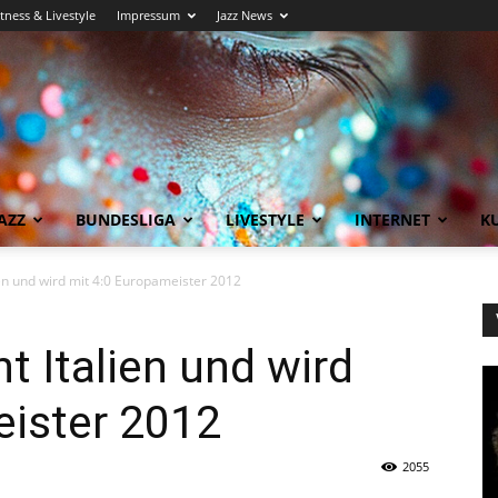
itness & Livestyle
Impressum
Jazz News
AZZ
BUNDESLIGA
LIVESTYLE
INTERNET
KU
en und wird mit 4:0 Europameister 2012
t Italien und wird
eister 2012
2055