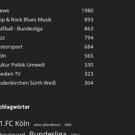
ews
1980
op & Rock Blues Musik
893
ußball - Bundesliga
863
azz
794
otorsport
684
öln
565
ultur Politik Umwelt
330
edien TV
323
odenkirchen Sürth Weiß
304
chlagwörter
1.FC Köln
altes pfandhaus
ARD
Bundesliga
boulevard