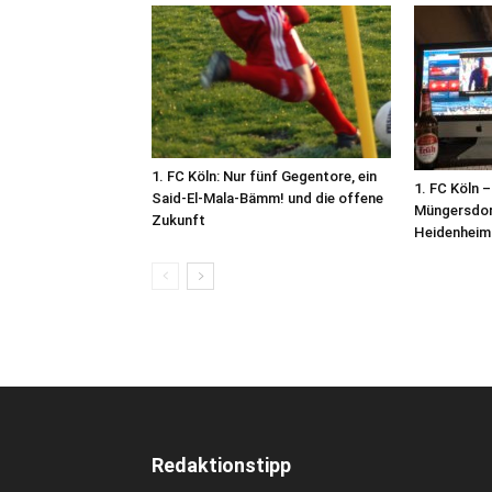
1. FC Köln: Nur fünf Gegentore, ein
1. FC Köln 
Said-El-Mala-Bämm! und die offene
Müngersdor
Zukunft
Heidenheim
Redaktionstipp