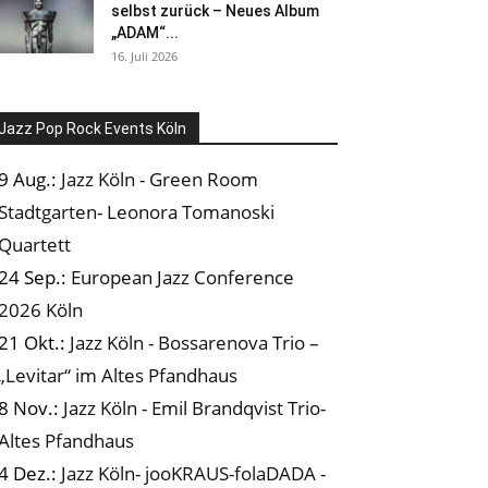
selbst zurück – Neues Album
„ADAM“...
16. Juli 2026
Jazz Pop Rock Events Köln
9 Aug.:
Jazz Köln - Green Room
Stadtgarten- Leonora Tomanoski
Quartett
24 Sep.:
European Jazz Conference
2026 Köln
21 Okt.:
Jazz Köln - Bossarenova Trio –
„Levitar“ im Altes Pfandhaus
8 Nov.:
Jazz Köln - Emil Brandqvist Trio-
Altes Pfandhaus
4 Dez.:
Jazz Köln- jooKRAUS-folaDADA -