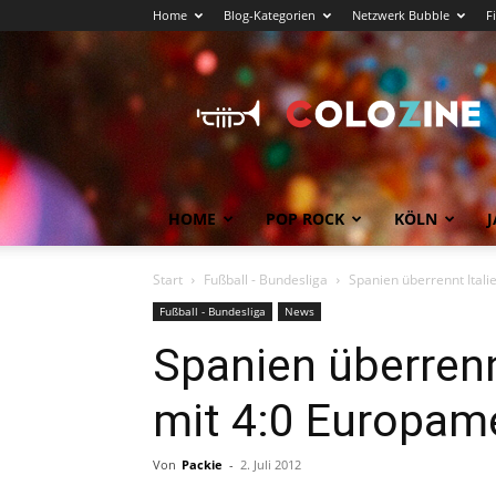
Home
Blog-Kategorien
Netzwerk Bubble
F
Köln
News
COLOZINE
Magazin
HOME
POP ROCK
KÖLN
J
Start
Fußball - Bundesliga
Spanien überrennt Itali
Fußball - Bundesliga
News
Spanien überrenn
mit 4:0 Europam
Von
Packie
-
2. Juli 2012