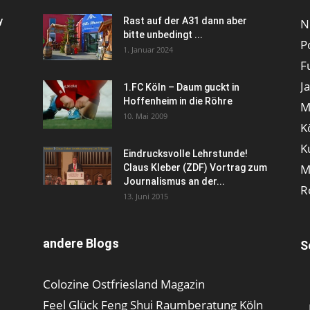
y
Rast auf der A31 dann aber
N
bitte unbedingt ...
P
1. Januar 2024
F
J
1.FC Köln – Daum guckt in
Hoffenheim in die Röhre
M
10. Mai 2009
K
K
Eindrucksvolle Lehrstunde!
M
Claus Kleber (ZDF) Vortrag zum
Journalismus an der...
R
13. Juni 2015
andere Blogs
S
Colozine Ostfriesland Magazin
Feel Glück Feng Shui Raumberatung Köln